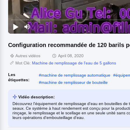
Configuration recommandée de 120 barils po
Autres vidéos
April 08, 2020
Mot Clé:
Machine de remplissage de l'eau de 5 gallons
Les
#
machine de remplissage automatique
#
équipem
étiquettes:
#
machine de remplisseur de bouteille
Vidéo description:
Découvrez l'équipement de remplissage d'eau en bouteilles de
seaux. Ce système à haut rendement est conçu pour la production
rinçage, le remplissage et le scellage en une seule unité sans c
leurs opérations d'embouteillage d'eau.