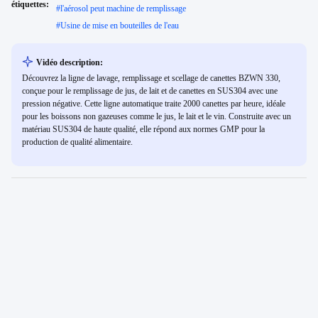
étiquettes:
#
l'aérosol peut machine de remplissage
#
Usine de mise en bouteilles de l'eau
Vidéo description:
Découvrez la ligne de lavage, remplissage et scellage de canettes BZWN 330,
conçue pour le remplissage de jus, de lait et de canettes en SUS304 avec une
pression négative. Cette ligne automatique traite 2000 canettes par heure, idéale
pour les boissons non gazeuses comme le jus, le lait et le vin. Construite avec un
matériau SUS304 de haute qualité, elle répond aux normes GMP pour la
production de qualité alimentaire.