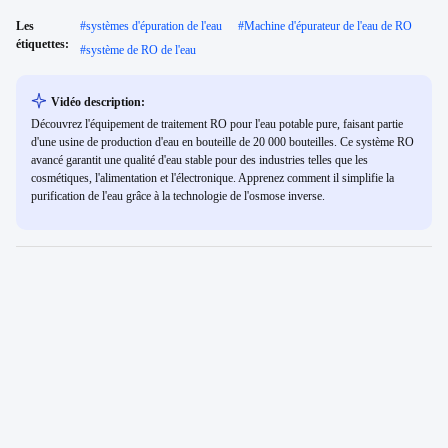
Les
#
systèmes d'épuration de l'eau
#
Machine d'épurateur de l'eau de RO
étiquettes:
#
système de RO de l'eau
Vidéo description:
Découvrez l'équipement de traitement RO pour l'eau potable pure, faisant partie
d'une usine de production d'eau en bouteille de 20 000 bouteilles. Ce système RO
avancé garantit une qualité d'eau stable pour des industries telles que les
cosmétiques, l'alimentation et l'électronique. Apprenez comment il simplifie la
purification de l'eau grâce à la technologie de l'osmose inverse.