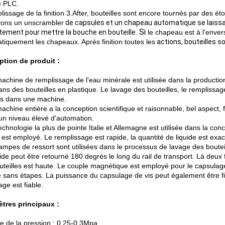
e PLC.
lissage de la finition 3.After, bouteilles sont encore tournés par des ét
ons un unscrambler
de capsules et un chapeau automatique se laissa
. Si
tement pour mettre la bouche en bouteille
le chapeau est à l'env
tiquement les chapeaux. Après finition toutes les
actions, bouteilles s
ption de produit :
achine de remplissage de l'eau minérale est utilisée dans la productio
ans des bouteilles en plastique. Le lavage des bouteilles, le remplissag
és dans une machine.
achine entière a la conception scientifique et raisonnable, bel aspect, 
 un niveau élevé d'automation.
echnologie la plus de pointe Italie et Allemagne est utilisée dans la con
 est employé. Le remplissage est rapide, la quantité de liquide est exa
ampes de ressort sont utilisées dans le processus de lavage des boutei
ide peut être retourné 180 degrés le long du rail de transport. Là deux f
uteilles est haute. Le couple magnétique est employé pour le capsulage
e sans étapes. La puissance du capsulage de vis peut également être 
ge est fiable.
tres principaux :
e de la pression : 0.25-0.3Mpa