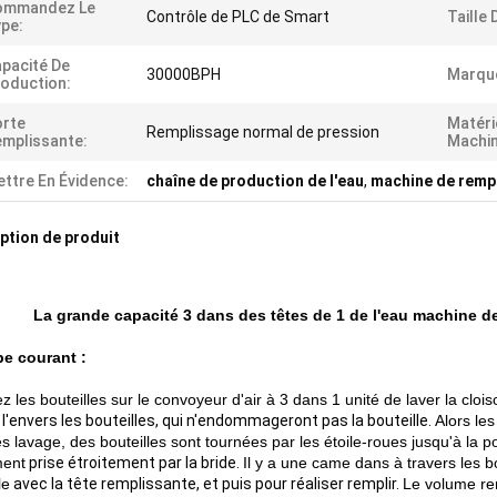
ommandez Le
Contrôle de PLC de Smart
Taille 
pe:
pacité De
30000BPH
Marque
oduction:
orte
Matéri
Remplissage normal de pression
mplissante:
Machin
ttre En Évidence:
chaîne de production de l'eau
,
machine de rempl
ption de produit
La grande capacité 3 dans des têtes de 1 de l'eau machine d
pe courant :
ez les bouteilles sur le convoyeur d'air à 3 dans 1 unité de laver la cloi
 l'envers les bouteilles, qui n'endommageront pas la bouteille.
Alors les
s lavage, des bouteilles sont tournées par les étoile-roues jusqu'à la p
ment
prise étroitement par la bride.
Il y a une came dans à travers les b
le
avec la tête remplissante, et puis pour réaliser remplir.
Le volume rem