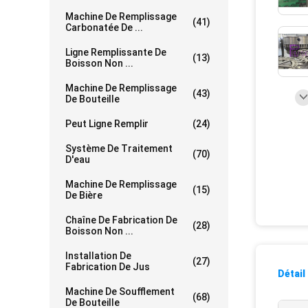
Machine De Remplissage
(41)
Carbonatée De ...
Ligne Remplissante De
(13)
Boisson Non ...
Machine De Remplissage
(43)
De Bouteille
Peut Ligne Remplir
(24)
Système De Traitement
(70)
D'eau
Machine De Remplissage
(15)
De Bière
Chaîne De Fabrication De
(28)
Boisson Non ...
Installation De
(27)
Fabrication De Jus
Détail
Machine De Soufflement
(68)
De Bouteille