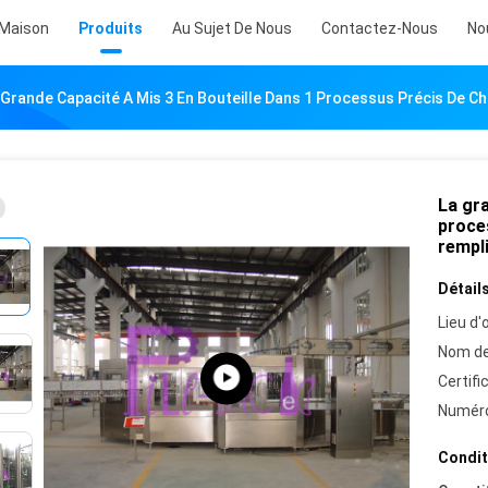
Maison
Produits
Au Sujet De Nous
Contactez-Nous
No
 Grande Capacité A Mis 3 En Bouteille Dans 1 Processus Précis De C
La gra
proce
rempli
Détails
Lieu d'o
Nom de
Certifi
Numéro
Condit