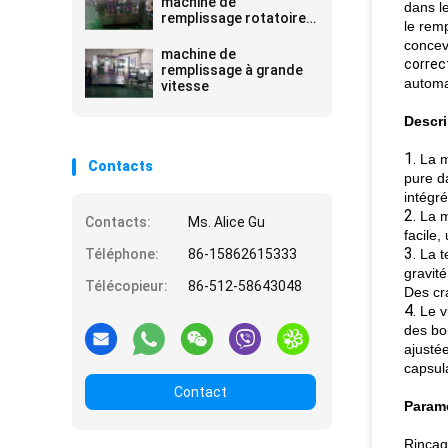
machine de
dans l
remplissage rotatoire
le remp
d'eau potable de
concev
bouteille d'ANIMAL
machine de
correc
FAMILIER
remplissage à grande
automa
vitesse
Descri
1.
La m
Contacts
pure d
intégr
2.
La m
Contacts:
Ms. Alice Gu
facile,
3.
Téléphone:
86-15862615333
La t
gravité
Télécopieur:
86-512-58643048
Des cr
4.
Le v
des bo
ajusté
capsula
Contact
Paramè
Rinçag