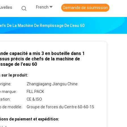
French
uvelles
Demande de soumission
hefs De La Machine De Remplissage De L'eau 60
nde capacité a mis 3 en bouteille dans 1
ssus précis de chefs de la machine de
ssage de l'eau 60
 sur le produit:
rigine:
Zhangjiagang Jiangsu Chine
 marque:
FILL PACK
cation:
CE & ISO
 de modèle:
Groupe de forces du Centre 60-60-15
ions de paiement et expédition: