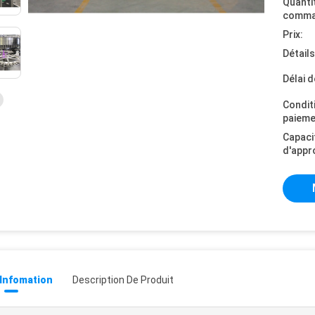
Quanti
comma
Prix:
Détail
Délai d
Condit
paieme
Capaci
d'appr
 Infomation
Description De Produit