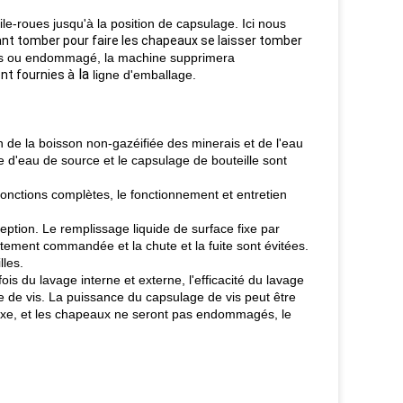
oile-roues jusqu'à la position de capsulage. Ici nous
nt tomber pour faire les chapeaux se laisser tomber
ers ou endommagé, la machine supprimera
la
ont fournies à
ligne d'emballage.
n de la boisson non-gazéifiée des minerais et de l'eau
e d'eau de source et le capsulage de bouteille sont
fonctions complètes, le fonctionnement et entretien
ception. Le remplissage liquide de surface fixe par
ctement commandée et la chute et la fuite sont évitées.
lles.
ois du lavage interne et externe, l'efficacité du lavage
 de vis. La puissance du capsulage de vis peut être
fixe, et les chapeaux ne seront pas endommagés, le