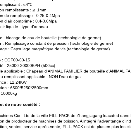
emplissant : ≤4℃
ion remplissante : ≤+1mm
on de remplissage : 0.25-0.4Mpa
on d'air comprimé : 0.4-0.6Mpa
oir liquide : type d'anneau
e : blocage de cou de bouteille (technologie de germe)
r : Remplissage constant de pression (technologie de germe)
age : Capsulage magnétique de vis (technologie de germe)
e : CGF60-60-15
té : 25000-30000BPH (500cc)
lle applicable : Chapeau d'ANIMAL FAMILIER de bouteille d'ANIMAL F
u remplissant applicable : NON l'eau de gaz
nce : 12.24KW
sion : 6500*5250*2500mm
: 10000kg
et de notre société :
chines Cie., Ltd de la ville FILL-PACK de Zhangjiagang loacated dans la
tion de producteur de machines de boisson. A intégré l'advantange d'i
tion, ventes, service après-vente, FILL-PACK est de plus en plus les cl