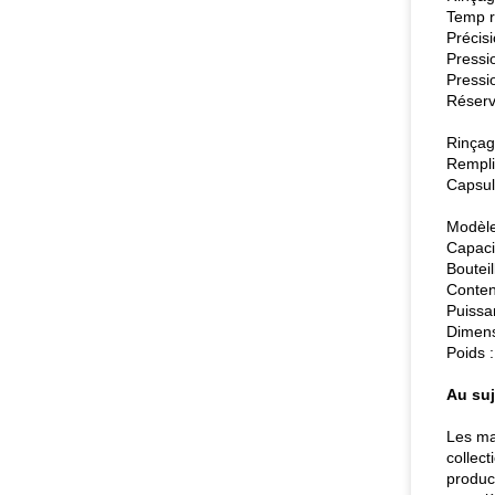
Temp r
Précis
Pressi
Pressi
Réserv
Rinçag
Rempli
Capsul
Modèl
Capaci
Boutei
Conten
Puissa
Dimen
Poids 
Au suj
Les ma
collec
produc