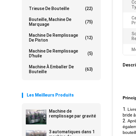
C
Ty
Trieuse De Bouteille
(22)
Ca
Bouteille, Machine De
(75)
Pr
Marquage
S
Machine De Remplissage
(12)
Re
De Piston
Me
Machine De Remplissage
(5)
D'huile
Descri
Machine À Emballer De
(63)
Bouteille
Les Meilleurs Produits
Princi
1.
Livr
Machine de
bride à
remplissage par gravité
2.
Aprè
égale
3 automatiques dans 1
bouteil