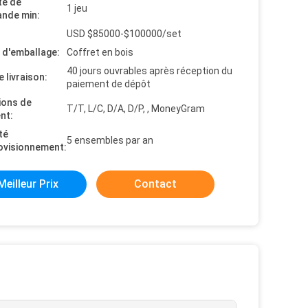
té de
1 jeu
nde min:
USD $85000-$100000/set
s d'emballage:
Coffret en bois
40 jours ouvrables après réception du
e livraison:
paiement de dépôt
ions de
T/T, L/C, D/A, D/P, , MoneyGram
nt:
té
5 ensembles par an
ovisionnement:
Meilleur Prix
Contact