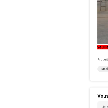
veuil
Produit
Mach
Vous
Je 