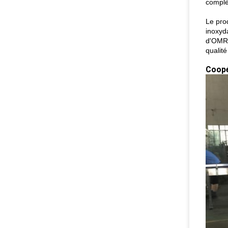
complèt
Le pro
inoxyd
d'OMRO
qualit
Coopé