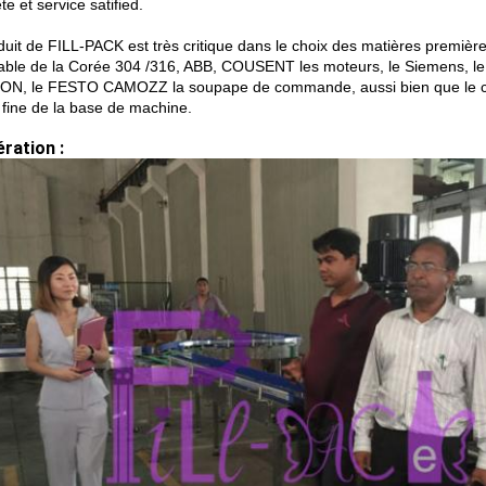
e et service satified.
duit de FILL-PACK est très critique dans le choix des matières premièr
able de la Corée 304 /316, ABB, COUSENT les moteurs, le Siemens, le M
N, le FESTO CAMOZZ la soupape de commande, aussi bien que le centr
é fine de la base de machine.
ration :