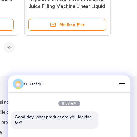
Juice Filling Machine Linear Liquid
met l'eau en bouteille minérale
Meilleur Prix
>>
Alice Gu
Mail nous
 north rd, ville
9:59 AM
lle de
Good day, what product are you looking 
 province de
for?
e