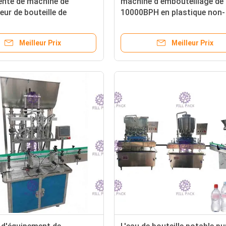
enté de machine de
machine d'embouteillage de 
eur de bouteille de
10000BPH en plastique non-
/jus de pulpe avec le
gazéifiée avec la tête de ne
de réutilisation
de CIP
Meilleur Prix
Meilleur Prix