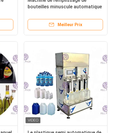
re
Machine de remplissage de
1
bouteilles minuscule automatique
e
d'ANIMAL FAMILIER de pression
ystème/ligne
négative pour la sauce de soja
Meilleur Prix
manuel
Le plastique semi automatique de