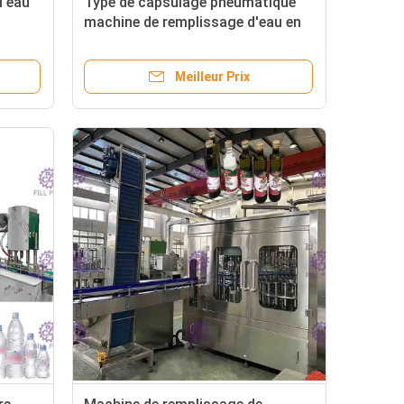
l'eau
Type de capsulage pneumatique
machine de remplissage d'eau en
ttoyage
bouteille avec la machine à
étiquettes adhésive
Meilleur Prix