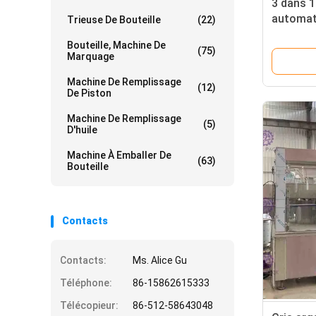
3 dans 
automat
Trieuse De Bouteille
(22)
rempliss
Bouteille, Machine De
yeux et 
(75)
Marquage
Machine De Remplissage
(12)
De Piston
Machine De Remplissage
(5)
D'huile
Machine À Emballer De
(63)
Bouteille
Contacts
Contacts:
Ms. Alice Gu
Téléphone:
86-15862615333
Télécopieur:
86-512-58643048