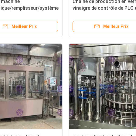
1 machine
Chaîne de production en ver
ique/remplisseur/système
vinaigre de contrôle de PLC 
ants de gouttes pour les
machine de remplissage de
de capsulages
bouteilles 40 tête
Meilleur Prix
Meilleur Prix