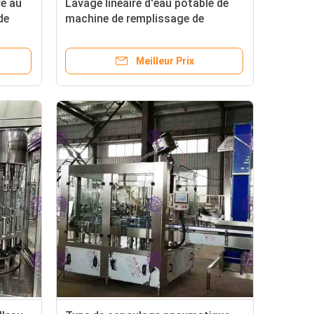
re au
Lavage linéaire d'eau potable de
de
machine de remplissage de
bouteilles, remplissage, machine
de capsulage
Meilleur Prix