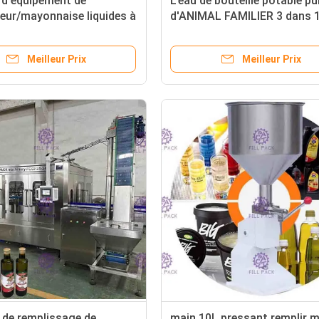
 d'équipement de
L'eau de bouteille potable pu
eur/mayonnaise liquides à
d'ANIMAL FAMILIER 3 dans 
automatiques 6000 -
équipement de production d
H
Monoblock/usine/machine/s
Meilleur Prix
Meilleur Prix
 de remplissage de
main 10L pressant remplir 