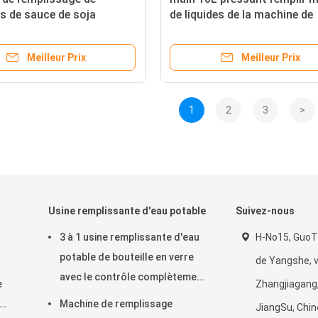
es de sauce de soja
de liquides de la machine de
avec le réservoir
remplissage 5.5KW
bre de conservation de la
quantitativement
Meilleur Prix
Meilleur Prix
1
2
3
>
Usine remplissante d'eau potable
Suivez-nous
3 à 1 usine remplissante d'eau
H-No15, GuoTai
potable de bouteille en verre
de Yangshe, vi
avec le contrôle complètement
e
Zhangjiagang,
automatique de PLC
Machine de remplissage
JiangSu, Chin