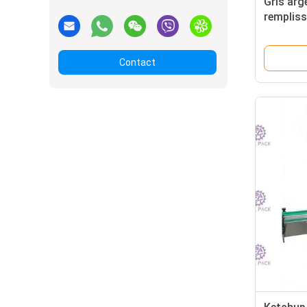
Gris arg
rempliss
café/thé
système 
Contact