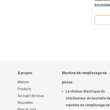
bouteill
3000BPH 
d'équili
chaleur
À propos
Machine de remplissage de
Maison
piston
Produits
La chaleur électrique de
Au sujet de nous
stérilisateur de bouteille d
Nouvelles
machine de remplissage de
Plan du site