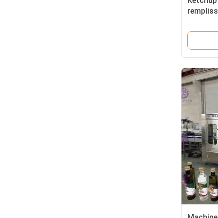
Ketchup
rempliss
piston 
8000BP
Machine