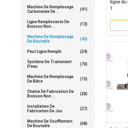
ligne du
Machine De Remplissage
1
(41)
Carbonatée De ...
Ligne Remplissante De
(13)
Boisson Non ...
Machine De Remplissage
(43)
De Bouteille
Peut Ligne Remplir
(24)
Système De Traitement
(70)
D'eau
Machine De Remplissage
(15)
De Bière
Chaîne De Fabrication De
(28)
Boisson Non ...
Installation De
(27)
Fabrication De Jus
Machine De Soufflement
(68)
De Bouteille