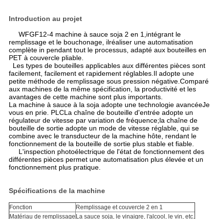
Introduction au projet
WFGF12-4 machine à sauce soja 2 en 1
,
intégrant le
remplissage et le bouchonage
, il
réaliser une automatisation
complète i
n pendant tout le processus, adapté aux bouteilles en
PET à couvercle pliable.
Les types de bouteilles applicables aux différentes pièces sont
facilement, facilement et rapidement réglables.
Il adopte une
petite méthode de remplissage sous pression négative.
Comparé
aux machines de la même spécification, la productivité et les
avantages de cette machine sont plus importants.
La machine à sauce à la soja adopte une technologie avancée
Je
vous en prie.
PLC
La chaîne de bouteille d'entrée adopte un
régulateur de vitesse par
variation de fréquence
;
la chaîne de
bouteille de sortie adopte un mode de vitesse réglable, qui se
combine avec le transducteur de la machine hôte, rendant le
fonctionnement de la bouteille de sortie plus stable et fiable.
L'inspection photoélectrique de l'état de fonctionnement des
différentes pièces permet une automatisation plus élevée et un
fonctionnement plus pratique.
Spécifications de la machine
Fonction
Remplissage et couvercle 2 en 1
Matériau de remplissage
La sauce soja, le vinaigre, l'alcool, le vin, etc.