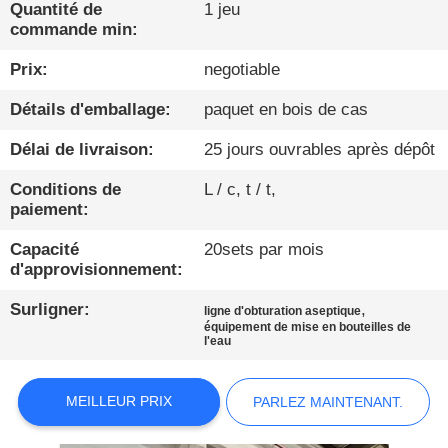
Quantité de
1 jeu
commande min:
CONTRÔLE
DE
Prix:
negotiable
QUALITÉ
Détails d'emballage:
paquet en bois de cas
Délai de livraison:
25 jours ouvrables après dépôt
CONTACTEZ-
Conditions de
L / c, t / t,
NOUS
paiement:
Capacité
20sets par mois
NOUVELLES
d'approvisionnement:
Surligner:
,
ligne d'obturation aseptique
PARLEZ
équipement de mise en bouteilles de
l'eau
MAINTENANT.
MEILLEUR PRIX
PARLEZ MAINTENANT.
PLAN