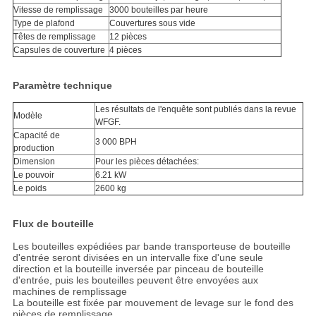
Vitesse de remplissage
3000 bouteilles par heure
Type de plafond
Couvertures sous vide
Têtes de remplissage
12 pièces
Capsules de couverture
4 pièces
Paramètre technique
Les résultats de l'enquête sont publiés dans la revue
Modèle
WFGF.
Capacité de
3 000 BPH
production
Dimension
Pour les pièces détachées:
Le pouvoir
6.21 kW
Le poids
2600 kg
Flux de bouteille
Les bouteilles expédiées par bande transporteuse de bouteille
d'entrée seront divisées en un intervalle fixe d'une seule
direction et la bouteille inversée par pinceau de bouteille
d'entrée, puis les bouteilles peuvent être envoyées aux
machines de remplissage
La bouteille est fixée par mouvement de levage sur le fond des
pièces de remplissage.