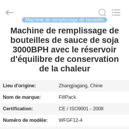
Zhangjiagang
City
FILL-
PACK
Machinery
Machine de remplissage de bouteille
Co.,
Ltd.
All
Machine de remplissage de
MAISON
Rights
Reserved.
bouteilles de sauce de soja
PRODUITS
3000BPH avec le réservoir
d'équilibre de conservation
AU
de la chaleur
SUJET
DE
Lieu d'origine:
Zhangjiagang, Chine
NOUS
Nom de marque:
FillPack
Certification:
CE / ISO9001 - 2008
VISITE
Numéro de modèle:
WFGF12-4
D'USINE