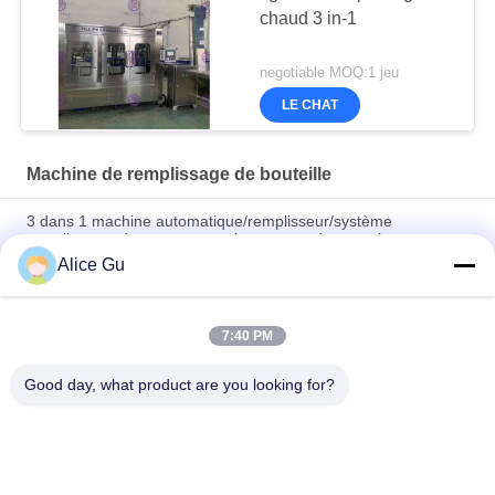
chaud 3 in-1
negotiable MOQ:1 jeu
LE CHAT
Machine de remplissage de bouteille
3 dans 1 machine automatique/remplisseur/système
remplissants de gouttes pour les yeux et de capsulages
Alice Gu
Chaîne de production en verre au vinaigre de contrôle de PLC
de machine de remplissage de bouteilles 40 tête
7:40 PM
Lavage linéaire d'eau potable de machine de remplissage de
bouteilles, remplissage, machine de capsulage
Good day, what product are you looking for?
Catégories populaires
Tous
Machine De 
Usine Remplissante 