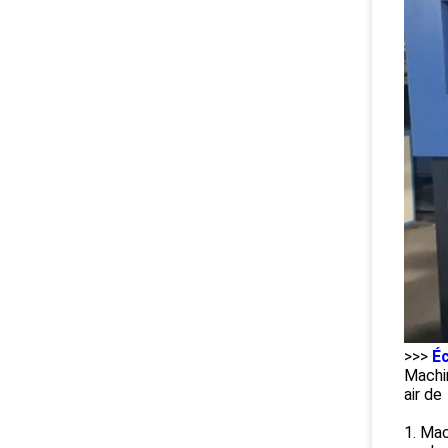
>>>
Éc
Machin
air de
1. Mac