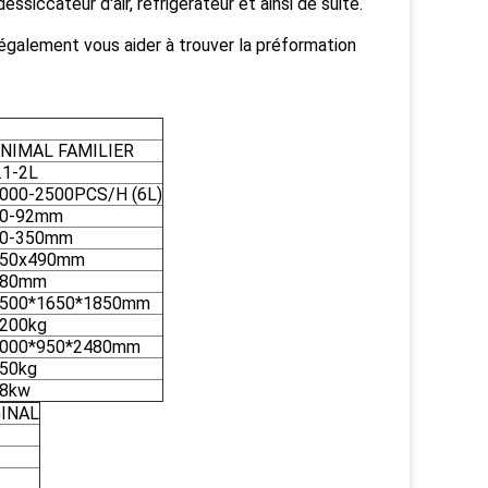
essiccateur d'air, réfrigérateur et ainsi de suite.
 également vous aider à trouver la préformation
NIMAL FAMILIER
.1-2L
000-2500PCS/H (6L)
0-92mm
0-350mm
50x490mm
180mm
500*1650*1850mm
200kg
000*950*2480mm
50kg
8kw
GINAL