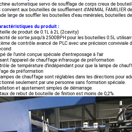
chine automatique servo de soufflage de corps creux de boutei
 convient aux bouteilles de soufflement d'ANIMAL FAMILIER de
e large de souffler les bouteilles d'eau minérales, bouteilles de
ractéristiques du produit :
teille de produit de 0.1L à 2L (2cavity)
acité de sortie jusqu'à 2500BPH pour les bouteilles 0.5L utilisa
tème de contrôle avancé de PLC avec une précision conviviale 
econd
ipé de l'unité conçue spéciale d'entreposage à l'air
lisant l'appareil de chauffage infrarouge de préformation
trôle de température d'indépendant pour que la lampe de chauf
fage de préformation
 lampes de chauffage sont réglables dans les directions pour ad
ctionné seulement par une personne sans formation spéciale.
tallation et ajustement simples de démarrage.
 taux de rebut de bouteille de finition est moins de 0,2%