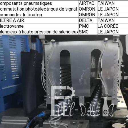
omposants pneumatiques
AIRTAC
TAÏWAN
ommutation photoélectrique de signal
OMRON
LE JAPON
ommandez le bouton
OMRON
LE JAPON
ILTRE À AIR
DELTA
TAÏWAN
lectrovanne
PMC
LA CORÉE
ilencieux à haute pression de silencieux
SMC
LE JAPON