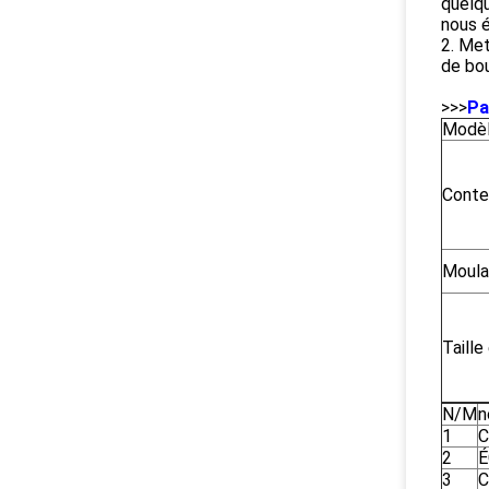
quelqu
nous é
2. Met
de bou
>>>
Pa
Modè
Conte
Moul
Taille
N/M
n
1
C
2
É
3
C