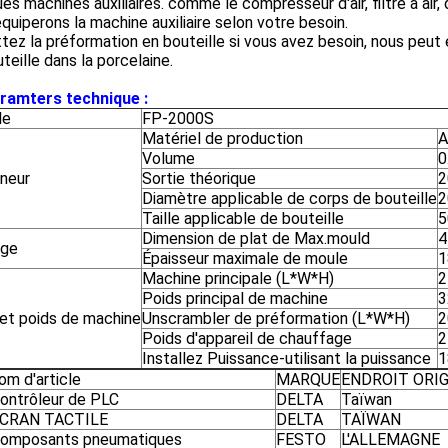
es machines auxiliaires. comme le compresseur d'air, filtre à air, d
quiperons la machine auxiliaire selon votre besoin.
tez la préformation en bouteille si vous avez besoin, nous peut
teille dans la porcelaine.
ramters technique :
le
FP-2000S
Matériel de production
A
Volume
0
neur
Sortie théorique
2
Diamètre applicable de corps de bouteille
2
Taille applicable de bouteille
5
Dimension de plat de Max.mould
4
age
Épaisseur maximale de moule
Machine principale (L*W*H)
2
Poids principal de machine
3
 et poids de machine
Unscrambler de préformation (L*W*H)
2
Poids d'appareil de chauffage
2
Installez Puissance-utilisant la puissance
1
om d'article
MARQUE
ENDROIT ORI
ontrôleur de PLC
DELTA
Taïwan
CRAN TACTILE
DELTA
TAÏWAN
omposants pneumatiques
FESTO
L'ALLEMAGNE