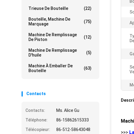
Bo
Trieuse De Bouteille
(22)
So
Bouteille, Machine De
(75)
Ap
Marquage
Machine De Remplissage
Ty
(12)
De Piston
De
Machine De Remplissage
(5)
Ga
D'huile
Machine À Emballer De
Se
(63)
Bouteille
Ve
Me
Contacts
Descri
Contacts:
Ms. Alice Gu
Téléphone:
86-15862615333
Machi
Télécopieur:
86-512-58643048
>>>
La