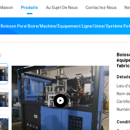
Maison
Produits
Au Sujet De Nous
Contactez-Nous
No
Boisson Pure/boire/machine/équipement/ligne/usine/système Potab
Boiss
équip
fabric
Détails
Lieu d'o
Nom de
Certifi
Numéro
Condit