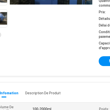
Quanti
comma
Prix:
Détail
Délai d
Condit
paieme
Capaci
d'appr
 Infomation
Description De Produit
olume De
100-2000ml
Poids: