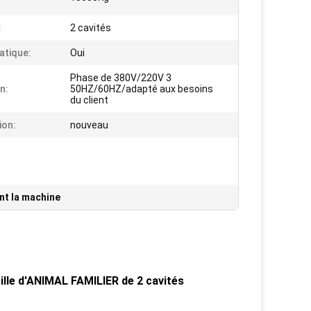
:
2 cavités
tique:
Oui
Phase de 380V/220V 3
n:
50HZ/60HZ/adapté aux besoins
du client
ion:
nouveau
ant la machine
lle d'ANIMAL FAMILIER de 2 cavités