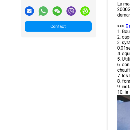
La ma
2000S
demand
>>>
Ca
Contact
1. Bou
2. cap
3. sys
0.01s
4. équ
5. Uti
6. con
chauf
7. les
8. fon
9. ins
10. le