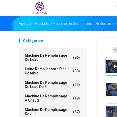
Aperçu
Produits
Machine De Soufflement De Bouteille
Catégories
Machine De Remplissage
(96)
De L'eau
Usine Remplissante D'eau
(33)
Potable
Machine De Remplissage
(55)
De L'eau De 5 ...
Machine De Remplissage
(19)
À Chaud
Machine De Remplissage
(37)
De Jus