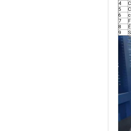
4
C
5
C
6
c
7
F
8
É
9
S