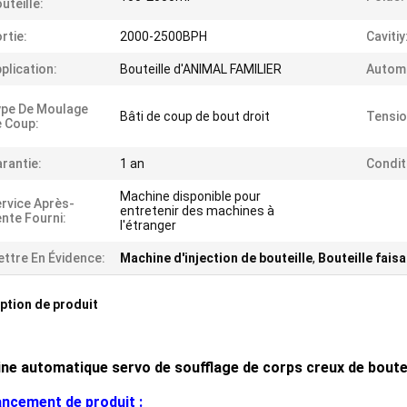
uteille:
rtie:
2000-2500BPH
Cavitiy
plication:
Bouteille d'ANIMAL FAMILIER
Automa
pe De Moulage
Bâti de coup de bout droit
Tensio
 Coup:
rantie:
1 an
Condit
Machine disponible pour
rvice Après-
entretenir des machines à
nte Fourni:
l'étranger
ttre En Évidence:
Machine d'injection de bouteille
,
Bouteille fais
ption de produit
ne automatique servo de soufflage de corps creux de boutei
ncement de produit :