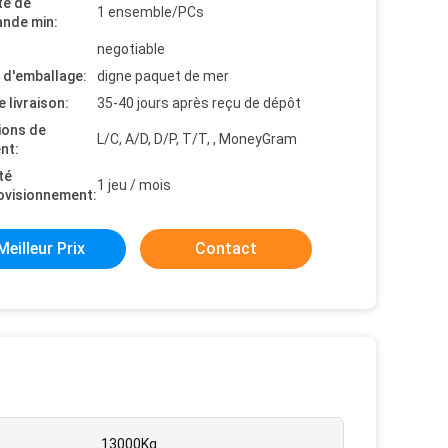
té de
1 ensemble/PCs
nde min:
negotiable
s d'emballage:
digne paquet de mer
e livraison:
35-40 jours après reçu de dépôt
ions de
L/C, A/D, D/P, T/T, , MoneyGram
nt:
té
1 jeu / mois
ovisionnement:
Meilleur Prix
Contact
13000Kg