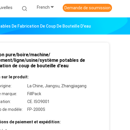
French
uvelles
Demande de soumission
les De Fabrication De Coup De Bouteille D'eau
on pure/boire/machine/
ement/ligne/usine/système potables de
ation de coup de bouteille d'eau
 sur le produit:
rigine:
La Chine, Jiangsu, Zhangjiagang
 marque:
FillPack
cation:
CE. ISO9001
 de modèle:
FP-2000S
ions de paiement et expédition: