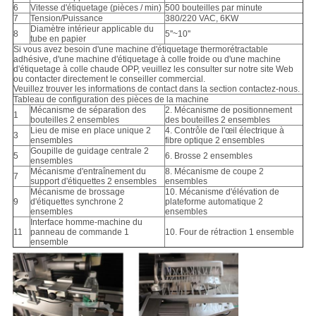
6
Vitesse d'étiquetage (pièces / min)
500 bouteilles par minute
7
Tension/Puissance
380/220 VAC, 6KW
Diamètre intérieur applicable du
8
5''~10''
tube en papier
Si vous avez besoin d'une machine d'étiquetage thermorétractable
adhésive, d'une machine d'étiquetage à colle froide ou d'une machine
d'étiquetage à colle chaude OPP, veuillez les consulter sur notre site Web
ou contacter directement le conseiller commercial.
Veuillez trouver les informations de contact dans la section contactez-nous.
Tableau de configuration des pièces de la machine
Mécanisme de séparation des
2. Mécanisme de positionnement
1
bouteilles 2 ensembles
des bouteilles 2 ensembles
Lieu de mise en place unique 2
4. Contrôle de l'œil électrique à
3
ensembles
fibre optique 2 ensembles
Goupille de guidage centrale 2
5
6. Brosse 2 ensembles
ensembles
Mécanisme d'entraînement du
8. Mécanisme de coupe 2
7
support d'étiquettes 2 ensembles
ensembles
Mécanisme de brossage
10. Mécanisme d'élévation de
9
d'étiquettes synchrone 2
plateforme automatique 2
ensembles
ensembles
Interface homme-machine du
11
panneau de commande 1
10. Four de rétraction 1 ensemble
ensemble