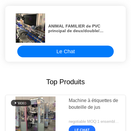
ANIMAL FAMILIER de PVC
principal de deux/double/
étiquetage en plastique de
rétrécissement de douille de
bouteille/machine/
équipement/usine/système
Le Chat
d'étiqueteur
Top Produits
Machine à étiquettes de
bouteille de jus
negotiable MOQ:1 ensemble/PCs pour le jus mettent la machine à étiquettes en bouteille
LE CHAT