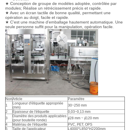
★ Conception de groupe de modèles adoptée, contrôlée par
modules; Réalise un rétrécissement précis et rapide.
★ Avec un écran tactile de bonne qualité, permettant une
opération au doigt, facile et rapide.
★ C'est une machine d'emballage hautement automatique. Une
seule personne suffit pour la manipulation, opération facile.
Non
Article
Paramètre
Longueur d'étiquette appropriée
1
30~250 mm
(mm)
2
Épaisseur de l'étiquette
0,03~0,13 mm
Diamètre des produits applicables
3
∮28 mm ~ ∮120 mm
(pour bouteille ronde)
4
Matériau de l'étiquette
PVC, PET, OPS
5
Taille de l'applicateur
L4000*L850*H2200mm