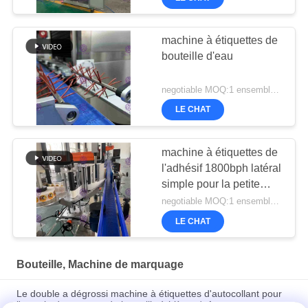
machine à étiquettes de
bouteille d'eau
negotiable MOQ:1 ensemble/PCs pour la machine à étiquettes de bouteille d'eau
LE CHAT
machine à étiquettes de
l'adhésif 1800bph latéral
simple pour la petite
bouteille ronde
negotiable MOQ:1 ensemble/PCs pour la boisson mettent la machine à étiquettes en bouteille
LE CHAT
Bouteille, Machine de marquage
Le double a dégrossi machine à étiquettes d'autocollant pour
l'exactitude en verre de bouteille à bière +/- 1mm