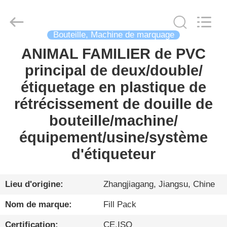
Zhangjiagang
City
FILL-
PACK
Machinery
Bouteille, Machine de marquage
Co.,
Ltd.
All
ANIMAL FAMILIER de PVC
MAISON
Rights
Reserved.
principal de deux/double/
PRODUITS
étiquetage en plastique de
rétrécissement de douille de
AU
bouteille/machine/
SUJET
équipement/usine/système
DE
d'étiqueteur
NOUS
Lieu d'origine:
Zhangjiagang, Jiangsu, Chine
VISITE
Nom de marque:
Fill Pack
D'USINE
Certification:
CE,ISO