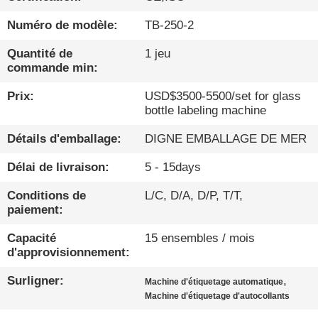
CONTRÔLE
Numéro de modèle:
TB-250-2
DE
Quantité de
1 jeu
commande min:
QUALITÉ
Prix:
USD$3500-5500/set for glass
bottle labeling machine
CONTACTEZ-
Détails d'emballage:
DIGNE EMBALLAGE DE MER
NOUS
Délai de livraison:
5 - 15days
NOUVELLES
Conditions de
L/C, D/A, D/P, T/T,
paiement:
PARLEZ
Capacité
15 ensembles / mois
MAINTENANT.
d'approvisionnement:
Surligner:
,
Machine d'étiquetage automatique
PLAN
Machine d'étiquetage d'autocollants