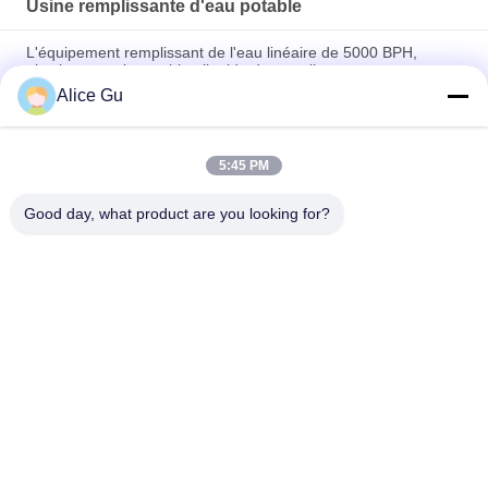
Usine remplissante d'eau potable
L'équipement remplissant de l'eau linéaire de 5000 BPH,
plastique met la machine liquide de remplisseur
Alice Gu
3 à 1 usine remplissante d'eau potable de bouteille en verre
avec le contrôle complètement automatique de PLC
5:45 PM
Usine remplissante à grande vitesse d'eau potable de 40 têtes
pour la bouteille d'ANIMAL FAMILIER
Good day, what product are you looking for?
Catégories populaires
Tous
Machine De 
Usine Remplissante 
Remplissage De 
D'eau Potable
L'eau
Machine De 
Machine De 
Remplissage De 
Remplissage À 
L'eau De 5 Gallons
Chaud
Machine De 
Machine De 
Remplissage De Jus
Remplissage 