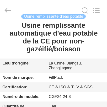
Zhangjiagang
City
FILL-
PACK
Machinery
Usine remplissante d'eau potable
Co.,
Ltd.
All
Usine remplissante
MAISON
Rights
Reserved.
automatique d'eau potable
PRODUITS
de la CE pour non-
gazéifié/boisson
AU
SUJET
Lieu d'origine:
La Chine, Jiangsu,
Zhangjiagang
DE
NOUS
Nom de marque:
FillPack
Certification:
CE & ISO & TUV & SGS
VISITE
Numéro de modèle:
CGF24-24-8
D'USINE
Quantité de
1 jeu