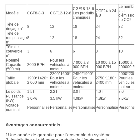
Le nombre
CGF18-18-6
CGF24 à 24
total
Modèle
CGF8-8-3
CGF12-12-6
Les produits
à 8
d'émissions
chimiques
de CO2
Tête de
8
12
18
24
32
rinçage n°
Tête de
remplissage
8
12
18
24
32
n°
Tête de
couvercle
3
6
6
8
10
n°
Nommé
Pour les
7 000 à 8
10 000 à 15
15000 à
Capacité
2000 BPH
véhicules à
000 BPH
000 BPH
200000 BP
(500 ml)
moteur
2200*1600*
2450*1900*
4000*2300*
Taille
1900*1420*
Pour les
Pour les
2750*1180*
Pour les
globale
2 000 mm
véhicules à
véhicules à
2400 mm
véhicules à
moteur
moteur
moteur
Le poids
1.5T
2.2T
3.0T
4.0T
8.0T
Puissance
3.0kw
3.5 kW
4.0kw
4.8kw
7.6kw
(KW)
Voltage
Personnalisé
Personnalisé
Personnalisé
Personnalisé
Personnalis
nominal
Avantages concurrentiels:
1Une année de garantie pour l'ensemble du système.
2. Installation et débogage gratuits de l'équipement