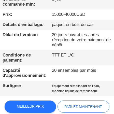
commande min:
CONTRÔLE
Prix:
15000-40000USD
DE
Détails d'emballage:
paquet en bois de cas
QUALITÉ
Délai de livraison:
30 jours ouvrables après
réception de votre paiement de
CONTACTEZ-
dépôt
NOUS
Conditions de
TTT ET L/C
paiement:
NOUVELLES
Capacité
20 ensembles par mois
d'approvisionnement:
PARLEZ
Surligner:
,
équipement remplissant de l'eau
MAINTENANT.
machine liquide de remplisseur
PLAN
MEILLEUR PRIX
PARLEZ MAINTENANT.