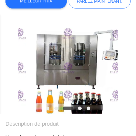
DU
MEILLEUR PRIX
PARLEZ MAINTENANT.
SITE
POLITIQUE
DE
CONFIDENTIALITÉ
Description de produit