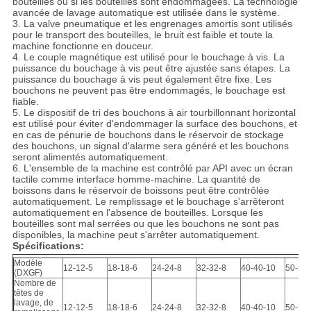
bouteilles ou si les bouteilles sont endommagées. La technologie
avancée de lavage automatique est utilisée dans le système.
3. La valve pneumatique et les engrenages amortis sont utilisés
pour le transport des bouteilles, le bruit est faible et toute la
machine fonctionne en douceur.
4. Le couple magnétique est utilisé pour le bouchage à vis. La
puissance du bouchage à vis peut être ajustée sans étapes. La
puissance du bouchage à vis peut également être fixe. Les
bouchons ne peuvent pas être endommagés, le bouchage est
fiable.
5. Le dispositif de tri des bouchons à air tourbillonnant horizontal
est utilisé pour éviter d'endommager la surface des bouchons, et
en cas de pénurie de bouchons dans le réservoir de stockage
des bouchons, un signal d'alarme sera généré et les bouchons
seront alimentés automatiquement.
6. L'ensemble de la machine est contrôlé par API avec un écran
tactile comme interface homme-machine. La quantité de
boissons dans le réservoir de boissons peut être contrôlée
automatiquement. Le remplissage et le bouchage s'arrêteront
automatiquement en l'absence de bouteilles. Lorsque les
bouteilles sont mal serrées ou que les bouchons ne sont pas
disponibles, la machine peut s'arrêter automatiquement.
Spécifications:
Modèle
12-12-5
18-18-6
24-24-8
32-32-8
40-40-10
50-50
(DXGF)
Nombre de
têtes de
lavage, de
12-12-5
18-18-6
24-24-8
32-32-8
40-40-10
50-50