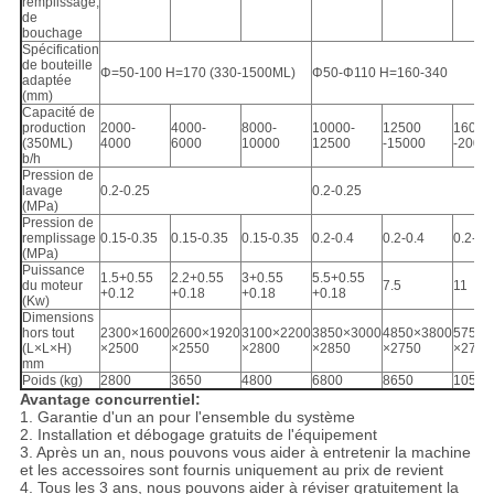
remplissage,
de
bouchage
Spécification
de bouteille
Φ=50-100 H=170 (330-1500ML)
Φ50-Φ110 H=160-340
adaptée
(mm)
Capacité de
production
2000-
4000-
8000-
10000-
12500
16000
(350ML)
4000
6000
10000
12500
-15000
-2000
b/h
Pression de
lavage
0.2-0.25
0.2-0.25
(MPa)
Pression de
remplissage
0.15-0.35
0.15-0.35
0.15-0.35
0.2-0.4
0.2-0.4
0.2-0.
(MPa)
Puissance
1.5+0.55
2.2+0.55
3+0.55
5.5+0.55
du moteur
7.5
11
+0.12
+0.18
+0.18
+0.18
(Kw)
Dimensions
hors tout
2300×1600
2600×1920
3100×2200
3850×3000
4850×3800
5750×
(L×L×H)
×2500
×2550
×2800
×2850
×2750
×2750
mm
Poids (kg)
2800
3650
4800
6800
8650
10500
Avantage concurrentiel:
1. Garantie d'un an pour l'ensemble du système
2. Installation et débogage gratuits de l'équipement
3. Après un an, nous pouvons vous aider à entretenir la machine
et les accessoires sont fournis uniquement au prix de revient
4. Tous les 3 ans, nous pouvons aider à réviser gratuitement la