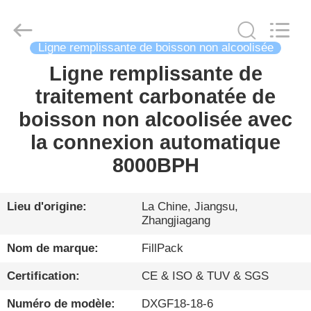
Zhangjiagang
City
FILL-
PACK
Machinery
Ligne remplissante de boisson non alcoolisée
Co.,
Ltd.
All
Ligne remplissante de
MAISON
Rights
Reserved.
traitement carbonatée de
PRODUITS
boisson non alcoolisée avec
la connexion automatique
AU
8000BPH
SUJET
DE
Lieu d'origine:
La Chine, Jiangsu,
Zhangjiagang
NOUS
Nom de marque:
FillPack
VISITE
Certification:
CE & ISO & TUV & SGS
D'USINE
Numéro de modèle:
DXGF18-18-6