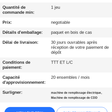
Quantité de
1 jeu
CONTRÔLE
commande min:
DE
Prix:
negotiable
QUALITÉ
Détails d'emballage:
paquet en bois de cas
CONTACTEZ-
Délai de livraison:
30 jours ouvrables après
réception de votre paiement de
NOUS
dépôt
Conditions de
TTT ET L/C
NOUVELLES
paiement:
Capacité
20 ensembles / mois
PARLEZ
d'approvisionnement:
MAINTENANT.
Surligner:
,
machine de remplissage électrique
Machine de remplissage de CDD
PLAN