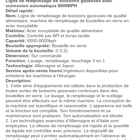
Ligne de remplissage de boissons gazeuses avec
connexion automatique 8000BPH
Détail rapide:
Nom:
Ligne de remplissage de boissons gazeuses de qualité
alimentaire, machine de remplissage de bouteilles en verre en
acier inoxydable
Matériau:
Acier inoxydable de qualité alimentaire
Contrôle:
Contrôle par API et écran tactile
Capacité:
6000-8000bph
Bouteille appropriée:
Bouteille en verre
Volume de la bouteille:
0.3-2L
Dimension:
Sur commande
Fonction:
Lavage, remplissage, bouchage 3 en 1
Technologie:
Allemagne et Japon
Service après-vente fourni:
Ingénieurs disponibles pour
entretenir les machines à l'étranger.
Description:
1. Cette série d'équipements est utilisée dans la production de
toutes sortes de boissons gazeuses contenues dans des
bouteilles en verre. Le lavage, le remplissage et le scellage
peuvent être effectués sur la même machine. La conception de
la machine est scientifique et raisonnable. L'apparence est belle
et la fonction est complète. Son fonctionnement et sa
maintenance sont pratiques. Son automatisation est élevée.
2. Les technologies avancées d'Allemagne et d'Italie sont
employées. La vitesse de remplissage est rapide et la quantité
de liquide est contrôlée avec précision. Le dispositif de
remplissage peut s'arrêter automatiquement en l'absence de