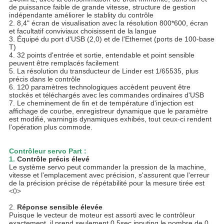
de puissance faible de grande vitesse, structure de gestion
indépendante améliorer le stablity du contrôle
2. 8,4" écran de visualisation avec la résolution 800*600, écran
et facultatif conviviaux choisissent de la langue
3. Équipé du port d'USB (2,0) et de l'Ethernet (ports de 100-base
T)
4. 32 points d'entrée et sortie, entendable et point sensible
peuvent être remplacés facilement
5. La résolution du transducteur de Linder est 1/65535, plus
précis dans le contrôle
6. 120 paramètres technologiques accèdent peuvent être
stockés et téléchargés avec les commandes ordinaires d'USB
7. Le cheminement de fin et de température d'injection est
affichage de courbe, enregistreur dynamique que le paramètre
est modifié, warningis dynamiques exhibés, tout ceux-ci rendent
l'opération plus commode.
Contrôleur servo Part :
1.
Contrôle précis élevé
Le système servo peut commander la pression de la machine,
vitesse et l'emplacement avec précision, s'assurent que l'erreur
de la précision précise de répétabilité pour la mesure tirée est
<0>
2.
Réponse sensible élevée
Puisque le vecteur de moteur est assorti avec le contrôleur
exactement, il prend seulement 0.5sec inputing le nombre de 0