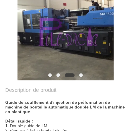
DU
SITE
POLITIQUE
DE
CONFIDENTIALITÉ
Description de produit
Guide de soufflement d'injection de préformation de
machine de bouteille automatique double LM de la machine
en plastique
Détail rapide :
1.
Double guide de LM
2. réponse à faible bruit et élevée