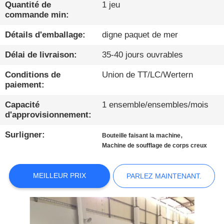
Quantité de
1 jeu
commande min:
CONTRÔLE
DE
Détails d'emballage:
digne paquet de mer
QUALITÉ
Délai de livraison:
35-40 jours ouvrables
Conditions de
Union de TT/LC/Wertern
CONTACTEZ-
paiement:
NOUS
Capacité
1 ensemble/ensembles/mois
d'approvisionnement:
NOUVELLES
Surligner:
,
Bouteille faisant la machine
Machine de soufflage de corps creux
PARLEZ
MEILLEUR PRIX
PARLEZ MAINTENANT.
MAINTENANT.
PLAN