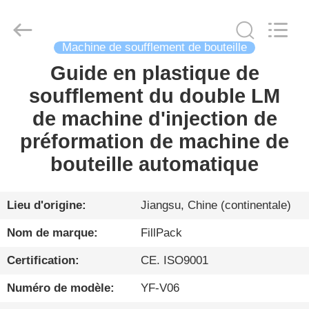
Zhangjiagang
City
FILL-
PACK
Machinery
Machine de soufflement de bouteille
Co.,
Ltd.
All
Guide en plastique de
MAISON
Rights
Reserved.
soufflement du double LM
PRODUITS
de machine d'injection de
préformation de machine de
AU
bouteille automatique
SUJET
DE
Lieu d'origine:
Jiangsu, Chine (continentale)
NOUS
Nom de marque:
FillPack
Certification:
CE. ISO9001
VISITE
Numéro de modèle:
YF-V06
D'USINE