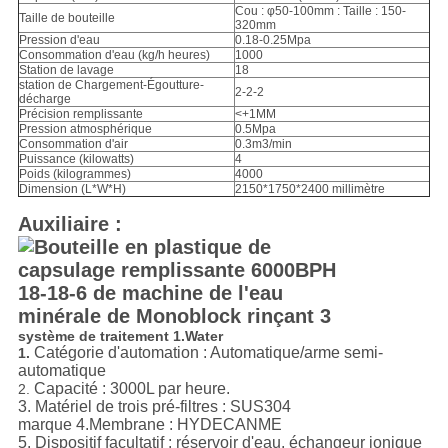
Cou : φ50-100mm : Taille : 150-
Taille de bouteille
320mm
Pression d'eau
0.18-0.25Mpa
Consommation d'eau (kg/h heures)
1000
Station de lavage
18
station de Chargement-Égoutture-
2-2-2
décharge
Précision remplissante
<+1MM
Pression atmosphérique
0.5Mpa
Consommation d'air
0.3m3/min
Puissance (kilowatts)
4
Poids (kilogrammes)
4000
Dimension (L*W*H)
2150*1750*2400 millimètre
Auxiliaire :
système de traitement 1.Water
Catégorie d'automation : Automatique/arme semi-
1.
automatique
Capacité : 3000L par heure.
2.
3. Matériel de trois pré-filtres : SUS304
marque 4.Membrane : HYDECANME
5. Dispositif facultatif : réservoir d'eau, échangeur ionique