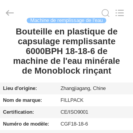
Zhangjiagang
City
FILL-
PACK
Machinery
Machine de remplissage de l'eau
Co.,
Ltd.
All
Bouteille en plastique de
MAISON
Rights
Reserved.
capsulage remplissante
PRODUITS
6000BPH 18-18-6 de
machine de l'eau minérale
AU
de Monoblock rinçant
SUJET
DE
Lieu d'origine:
Zhangjiagang, Chine
NOUS
Nom de marque:
FILLPACK
Certification:
CE/ISO9001
VISITE
Numéro de modèle:
CGF18-18-6
D'USINE