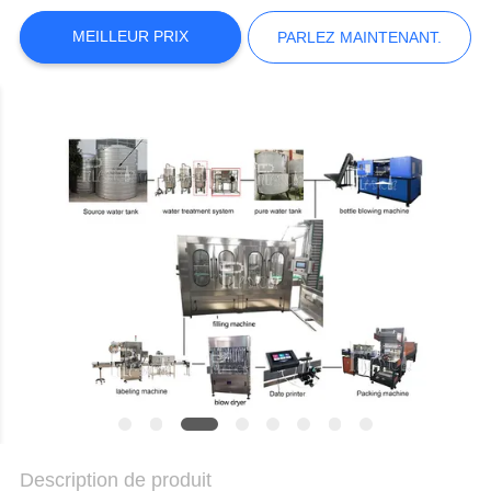
DU
MEILLEUR PRIX
PARLEZ MAINTENANT.
SITE
POLITIQUE
DE
CONFIDENTIALITÉ
Description de produit