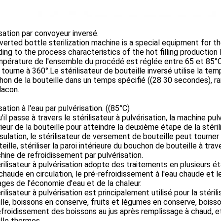
isation par convoyeur inversé.
verted bottle sterilization machine is a special equipment for th
ing to the process characteristics of the hot filling production 
pérature de l'ensemble du procédé est réglée entre 65 et 85°C. L
 tourne à 360°.Le stérilisateur de bouteille inversé utilise la tem
on de la bouteille dans un temps spécifié ((28 30 secondes), ram
flacon.
isation à l'eau par pulvérisation. ((85°C)
'il passe à travers le stérilisateur à pulvérisation, la machine p
rieur de la bouteille pour atteindre la deuxième étape de la stéri
ulation, le stérilisateur de versement de bouteille peut tourne
teille, stériliser la paroi intérieure du bouchon de bouteille à t
hine de refroidissement par pulvérisation.
rilisateur à pulvérisation adopte des traitements en plusieurs éta
chaude en circulation, le pré-refroidissement à l'eau chaude et l
ges de l'économie d'eau et de la chaleur.
rilisateur à pulvérisation est principalement utilisé pour la stér
lle, boissons en conserve, fruits et légumes en conserve, boisso
froidissement des boissons au jus après remplissage à chaud, et
lle thermos.