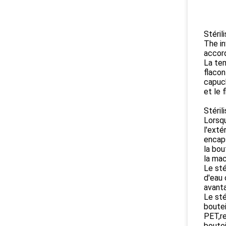
Stéril
The in
accord
La tem
flacon
capuch
et le 
Stéril
Lorsqu
l'exté
encaps
la bou
la mac
Le sté
d'eau 
avanta
Le sté
boutei
PET,re
boutei