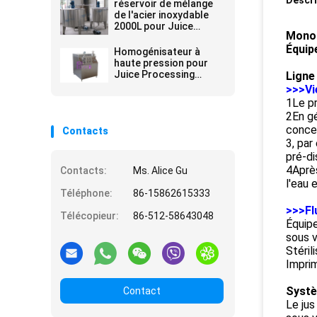
Descri
réservoir de mélange
de l'acier inoxydable
2000L pour Juice
Monob
Processing Equipment
Équip
Homogénisateur à
haute pression pour
Juice Processing
Ligne
Equipment
>>>Vi
1Le pr
2En gé
concen
Contacts
3, par
pré-di
4Après
Contacts:
Ms. Alice Gu
l'eau 
Téléphone:
86-15862615333
>>>Fl
Télécopieur:
86-512-58643048
Équipe
sous v
Stéril
Impri
Systè
Contact
Le jus