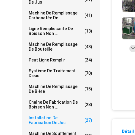
De Jus
Machine De Remplissage
(41)
Carbonatée De ...
Ligne Remplissante De
(13)
Boisson Non ...
Machine De Remplissage
(43)
De Bouteille
Peut Ligne Remplir
(24)
Système De Traitement
(70)
D'eau
Machine De Remplissage
(15)
De Bière
Chaîne De Fabrication De
(28)
Boisson Non ...
Installation De
(27)
Fabrication De Jus
Détail
Machine De Soufflement