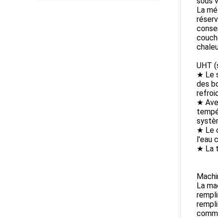
sous v
La mét
réserv
conser
couche
chaleu
UHT (s
★ Le s
des bo
refroi
★ Avec
tempér
systèm
★ Le c
l'eau 
★ La t
Machin
La mac
rempli
rempli
common