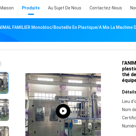
Maison
Produits
Au Sujet De Nous
Contactez-Nous
No
NIMAL FAMILIER Monobloc/bouteille En Plastique/a Mis La Machine 
l'ANI
plasti
thé d
équip
Détails
Lieu d'o
Nom de
Certifi
Numéro