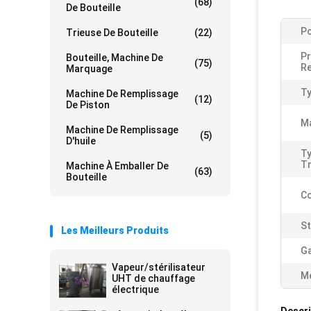
(68)
De Bouteille
Po
Trieuse De Bouteille
(22)
Pr
Bouteille, Machine De
(75)
Re
Marquage
Ty
Machine De Remplissage
(12)
De Piston
Ma
Machine De Remplissage
(5)
D'huile
Ty
Tr
Machine À Emballer De
(63)
Bouteille
Co
St
Les Meilleurs Produits
Ga
Vapeur/stérilisateur
Me
UHT de chauffage
électrique