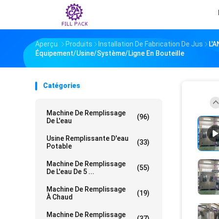
Aperçu
Produits
Installation De Fabrication De Jus
L'A
Équipement/usine/système/ligne En Bouteille
Catégories
Machine De Remplissage
(96)
De L'eau
Usine Remplissante D'eau
(33)
Potable
Machine De Remplissage
(55)
De L'eau De 5 ...
Machine De Remplissage
(19)
À Chaud
Machine De Remplissage
(37)