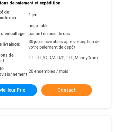
ions de paiement et expédition:
té de
1 jeu
nde min:
negotiable
s d'emballage:
paquet en bois de cas
30 jours ouvrables après réception de
e livraison:
votre paiement de dépôt
ions de
TT et L/C, D/A, D/P, T/T, MoneyGram
nt:
té
20 ensembles / mois
ovisionnement:
Meilleur Prix
Contact