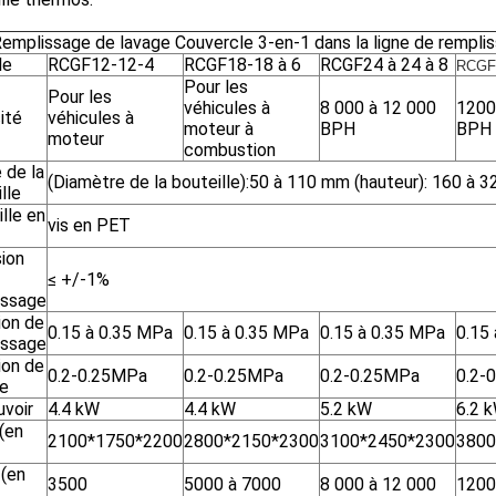
emplissage de lavage Couvercle 3-en-1 dans la ligne de remplis
le
RCGF12-12-4
RCGF18-18 à 6
RCGF24 à 24 à 8
RCGF3
Pour les
Pour les
véhicules à
8 000 à 12 000
1200
ité
véhicules à
moteur à
BPH
BPH
moteur
combustion
 de la
(Diamètre de la bouteille):50 à 110 mm (hauteur): 160 à 
lle
lle en
vis en PET
sion
≤ +/-1%
issage
ion de
0.15 à 0.35 MPa
0.15 à 0.35 MPa
0.15 à 0.35 MPa
0.15
issage
ion de
0.2-0.25MPa
0.2-0.25MPa
0.2-0.25MPa
0.2-
ge
uvoir
4.4 kW
4.4 kW
5.2 kW
6.2 
 (en
2100*1750*2200
2800*2150*2300
3100*2450*2300
3800
 (en
3500
5000 à 7000
8 000 à 12 000
1200