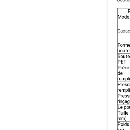
R
Modè
Capac
Forme
boutei
Boutei
PET
Préci
de
rempl
Press
rempl
Press
rinça
Le po
Taille
mm)
Poids
kg)