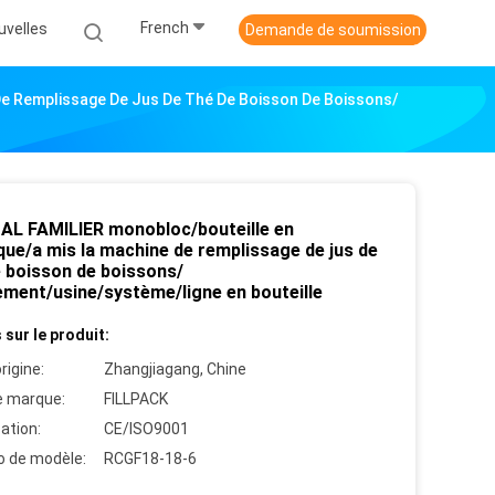
French
uvelles
Demande de soumission
De Remplissage De Jus De Thé De Boisson De Boissons/
MAL FAMILIER monobloc/bouteille en
que/a mis la machine de remplissage de jus de
e boisson de boissons/
ement/usine/système/ligne en bouteille
 sur le produit:
rigine:
Zhangjiagang, Chine
 marque:
FILLPACK
cation:
CE/ISO9001
 de modèle:
RCGF18-18-6