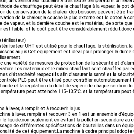
ide, un stérilisateur tubulaire à très haute température, un réser
hode de chauffage peut être le chauffage à la vapeur, le pot de 
oir de conservation de la chaleur des boissons peuvent être tr
vation de la chaleur,la couche la plus externe est le coton à con
 de vapeur, et la dernière couche est le matériau, de sorte que 
r est faible, et le coût peut être considérablement réduit,donc 
térilisateur)
térilisateur UHT est utilisé pour le chauffage, la stérilisation, l
issons au jus.Cet équipement est idéal pour prolonger la durée d
dissement.
 une variété de mesures de protection de la sécurité et d'alar
ature.Les matériaux et le milieu chauffant sont chauffés par 
es d'étanchéité respectifs afin d'assurer la santé et la sécurit
ontrôle PLC peut être utilisé pour contrôler automatiquement 
chaude et la régulation du débit de vapeur de chaque section du 
empérature peut atteindre 115-135°C, et la température peut ê
e à laver, à remplir et à recouvrir le jus
hine à laver, remplir et recouvrir 3 en 1 est un ensemble d'équ
r le liquide.non seulement en évitant la pollution secondaire au co
ssage de différentes spécifications de bouteilles dans un équi
alité de cet équipement.La machine à cadre principal adopte u