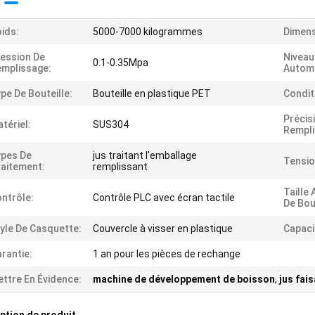
ids:
5000-7000 kilogrammes
Dimens
ession De
Niveau
0.1-0.35Mpa
mplissage:
Automa
pe De Bouteille:
Bouteille en plastique PET
Condit
Précis
tériel:
SUS304
Rempli
pes De
jus traitant l'emballage
Tensio
aitement:
remplissant
Taille
ntrôle:
Contrôle PLC avec écran tactile
De Bout
yle De Casquette:
Couvercle à visser en plastique
Capaci
rantie:
1 an pour les pièces de rechange
ttre En Évidence:
machine de développement de boisson
,
jus fai