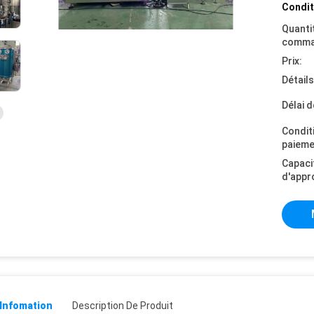
Condit
Quanti
comma
Prix:
Détail
Délai d
Condit
paieme
Capaci
d'appr
 Infomation
Description De Produit