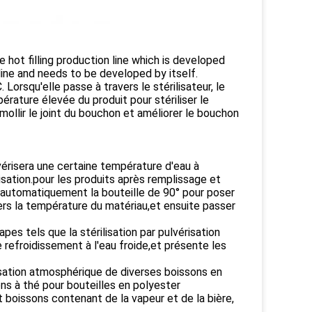
e hot filling production line which is developed
line and needs to be developed by itself.
orsqu'elle passe à travers le stérilisateur, le
pérature élevée du produit pour stériliser le
ollir le joint du bouchon et améliorer le bouchon
ulvérisera une certaine température d'eau à
lisation.pour les produits après remplissage et
r automatiquement la bouteille de 90° pour poser
ravers la température du matériau,et ensuite passer
pes tels que la stérilisation par pulvérisation
e refroidissement à l'eau froide,et présente les
ilisation atmosphérique de diverses boissons en
ns à thé pour bouteilles en polyester
 boissons contenant de la vapeur et de la bière,