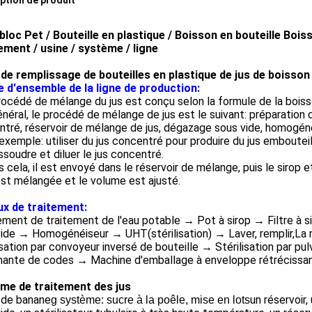
ption de produit
loc Pet / Bouteille en plastique / Boisson en bouteille Bois
ement / usine / système / ligne
 de remplissage de bouteilles en plastique de jus de boisso
e d'ensemble de la ligne de production:
océdé de mélange du jus est conçu selon la formule de la boisso
néral, le procédé de mélange de jus est le suivant: préparation du 
tré, réservoir de mélange de jus, dégazage sous vide, homogénéi
 exemple: utiliser du jus concentré pour produire du jus emboutei
ssoudre et diluer le jus concentré.
 cela, il est envoyé dans le réservoir de mélange, puis le sirop e
est mélangée et le volume est ajusté.
ux de traitement:
ment de traitement de l'eau potable → Pot à sirop → Filtre à 
ide → Homogénéiseur → UHT(stérilisation) → Laver, remplir,La 
isation par convoyeur inversé de bouteille → Stérilisation par p
mante de codes → Machine d'emballage à enveloppe rétrécissan
me de traitement des jus
 de banane
un réservoir
g système: sucre à la poêle, mise en lots