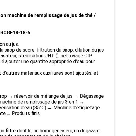
son machine de remplissage de jus de thé /
n RCGF18-18-6
n au jus.
sirop de sucre, filtration du sirop, dilution du jus
sateur, stérilisation UHT (), nettoyage CIP.
llé.ajouter une quantité appropriée d'eau pour
t d'autres matériaux auxiliaires sont ajoutés, et
sirop → réservoir de mélange de jus → Dégassage
machine de remplissage de jus 3 en 1 →
ulvérisation d'eau.(85°C) → Machine d'étiquetage
te→ Produits finis
, un filtre double, un homogénéiseur, un dégazant