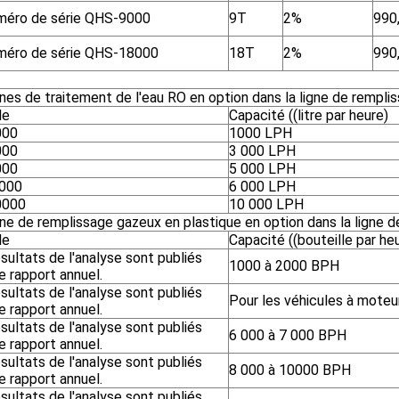
méro de série QHS-9000
9T
2%
990
méro de série QHS-18000
18T
2%
990
nes de traitement de l'eau RO en option dans la ligne de rempli
le
Capacité ((litre par heure)
000
1000 LPH
000
3 000 LPH
000
5 000 LPH
6000
6 000 LPH
0000
10 000 LPH
ne de remplissage gazeux en plastique en option dans la ligne 
le
Capacité ((bouteille par he
sultats de l'analyse sont publiés
1000 à 2000 BPH
e rapport annuel.
sultats de l'analyse sont publiés
Pour les véhicules à moteu
e rapport annuel.
sultats de l'analyse sont publiés
6 000 à 7 000 BPH
e rapport annuel.
sultats de l'analyse sont publiés
8 000 à 10000 BPH
e rapport annuel.
sultats de l'analyse sont publiés