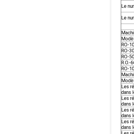
Le nu
Le nu
Machi
Modè
RO-1
RO-3
RO-5
R.O.-
RO-1
Machi
Modè
Les ré
dans l
Les ré
dans l
Les ré
dans l
Les ré
dans l
Les ré