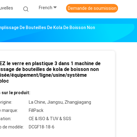
French
uvelles
Demande de soumission
mplissage De Bouteilles De Kola De Boisson Non
Z le verre en plastique 3 dans 1 machine de
issage de bouteilles de kola de boisson non
lisée/équipement/ligne/usine/système
bloc
 sur le produit:
rigine:
La Chine, Jiangsu, Zhangjiagang
 marque:
FillPack
cation:
CE & ISO & TUV & SGS
 de modèle:
DCGF18-18-6