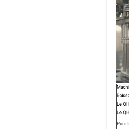
Machi
Boiss
Le Q
Le Q
Pour l