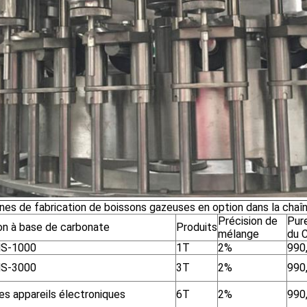
nes de fabrication de boissons gazeuses en option dans la cha
Précision de
Pur
on à base de carbonate
Produits
mélange
du 
HS-1000
1T
2%
990
HS-3000
3T
2%
990
es appareils électroniques
6T
2%
990