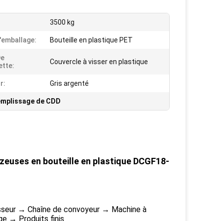
3500 kg
'emballage:
Bouteille en plastique PET
De
Couvercle à visser en plastique
tte:
r:
Gris argenté
emplissage de CDD
zeuses en bouteille en plastique DCGF18-
sseur → Chaîne de convoyeur → Machine à
e → Produits finis