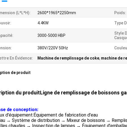
mension (l*l*h):
2600*1965*2250mm
Poids:
uvoir:
4.4KW
Type D
Style 
pacité:
3000-5000 HBP
Casque
nsion:
380V/220V 50Hz
Couleu
ttre En Évidence:
Machine de remplissage de coke
,
machine de r
ption de produit
iption du produit
Ligne de remplissage de boissons ga
se de conception:
lux d'équipement:Équipement de fabrication d'eau
iau → Système de distribution → Mixeur de boissons → Rempli
illes chaudes → Inspection de lampes → Équipement d'emballag