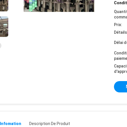
Condit
Quanti
comma
Prix:
Détail
Délai d
Condit
paieme
Capaci
d'appr
 Infomation
Description De Produit