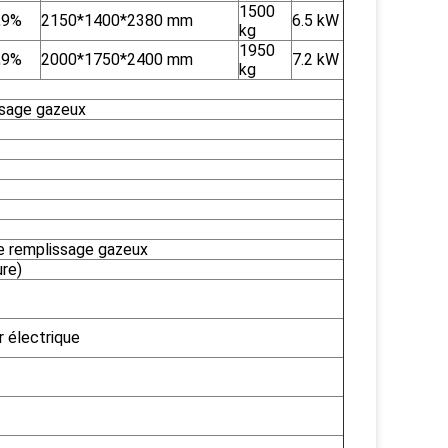
1500
,9%
2150*1400*2380 mm
6.5 kW
kg
1950
,9%
2000*1750*2400 mm
7.2 kW
kg
ssage gazeux
de remplissage gazeux
ure)
r électrique