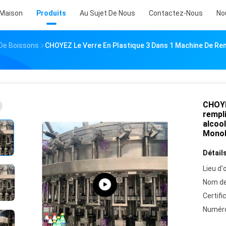
Maison
Produits
Au Sujet De Nous
Contactez-Nous
No
De Boissons
CHOYEZ Le Verre En Plastique 3 Dans 1 Machine De Re
CHOYE
rempl
alcoo
Mono
Détails
Lieu d'o
Nom de
Certifi
Numéro