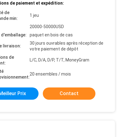
ions de paiement et expédition:
té de
1 jeu
nde min:
20000-50000USD
s d'emballage:
paquet en bois de cas
30 jours ouvrables après réception de
e livraison:
votre paiement de dépôt
ions de
L/C, D/A, D/P, T/T, MoneyGram
nt:
té
20 ensembles / mois
ovisionnement:
Meilleur Prix
Contact