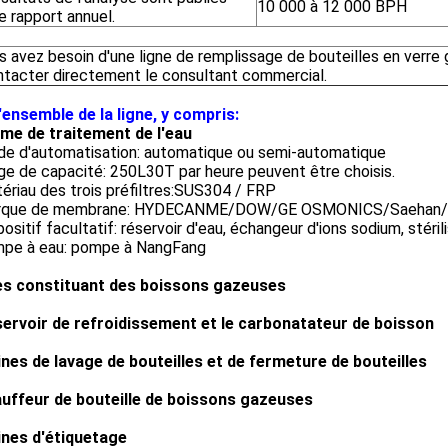
10 000 à 12 000 BPH
e rapport annuel.
s avez besoin d'une ligne de remplissage de bouteilles en verre 
ntacter directement le consultant commercial.
'ensemble de la ligne, y compris:
me de traitement de l'eau
de d'automatisation: automatique ou semi-automatique
e de capacité: 250L30T par heure peuvent être choisis.
riau des trois préfiltres:SUS304 / FRP
rque de membrane: HYDECANME/DOW/GE OSMONICS/Saehan/
ositif facultatif: réservoir d'eau, échangeur d'ions sodium, stéri
pe à eau: pompe à NangFang
es constituant des boissons gazeuses
servoir de refroidissement et le carbonatateur de boisson
nes de lavage de bouteilles et de fermeture de bouteilles
uffeur de bouteille de boissons gazeuses
nes d'étiquetage