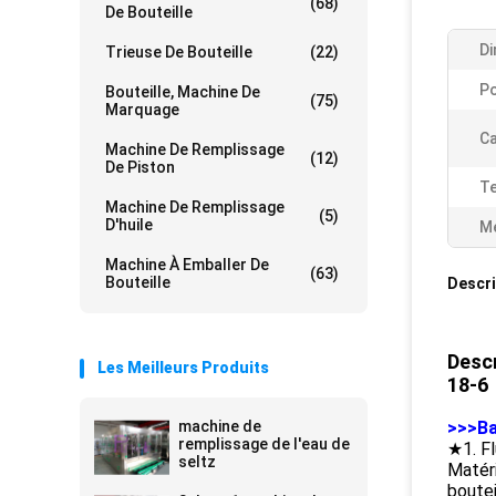
(68)
De Bouteille
Di
Trieuse De Bouteille
(22)
Po
Bouteille, Machine De
(75)
Marquage
Ca
Machine De Remplissage
(12)
De Piston
Te
Machine De Remplissage
(5)
D'huile
Me
Machine À Emballer De
(63)
Bouteille
Descri
Descr
Les Meilleurs Produits
18-6
machine de
>>>Ba
remplissage de l'eau de
★1. F
seltz
Matér
boute