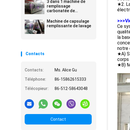
3 dans 1 machine de
★2. L
remplissage
élect
carbonatée de
boissons
>>>Vi
Machine de capsulage
remplissante de lavage
Ce sys
qualit
la bas
conce
notre 
★A) Sy
Contacts
corps 
★B) Mi
Contacts:
Ms. Alice Gu
Téléphone:
86-15862615333
Télécopieur:
86-512-58643048
Contact