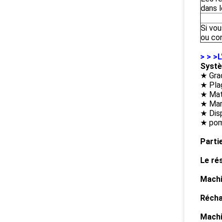
dans l
Si vou
ou co
> > >
L
Systè
★ Gra
★ Plag
★ Maté
★ Ma
★ Disp
★ pom
Parti
Le ré
Machi
Récha
Machi