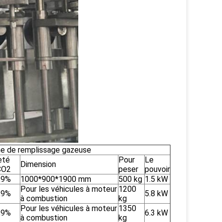
îne de remplissage gazeuse
eté
Pour
Le
Dimension
CO2
peser
pouvoir
,9%
1000*900*1900 mm
500 kg
1.5 kW
Pour les véhicules à moteur
1200
,9%
5.8 kW
à combustion
kg
Pour les véhicules à moteur
1350
,9%
6.3 kW
à combustion
kg