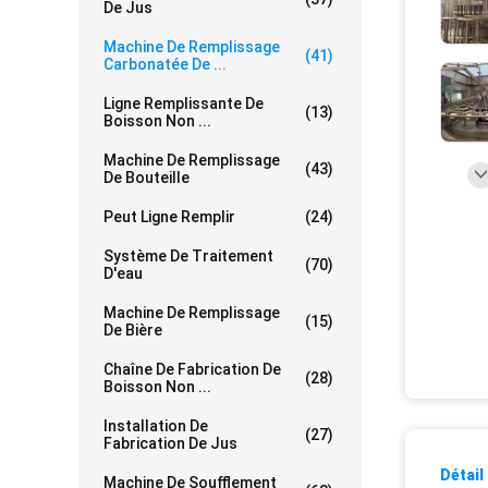
De Jus
Machine De Remplissage
(41)
Carbonatée De ...
Ligne Remplissante De
(13)
Boisson Non ...
Machine De Remplissage
(43)
De Bouteille
Peut Ligne Remplir
(24)
Système De Traitement
(70)
D'eau
Machine De Remplissage
(15)
De Bière
Chaîne De Fabrication De
(28)
Boisson Non ...
Installation De
(27)
Fabrication De Jus
Détail
Machine De Soufflement