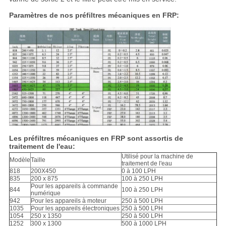
Paramètres de nos préfiltres mécaniques en FRP:
Les préfiltres mécaniques en FRP sont assortis de
traitement de l'eau:
Utilisé pour la machine de
Modèle
Taille
traitement de l'eau
818
200X450
0 à 100 LPH
835
200 x 875
100 à 250 LPH
Pour les appareils à commande
844
100 à 250 LPH
numérique
942
Pour les appareils à moteur
250 à 500 LPH
1035
Pour les appareils électroniques
250 à 500 LPH
1054
250 x 1350
250 à 500 LPH
1252
300 x 1300
500 à 1000 LPH