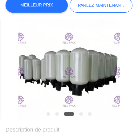
DU
MEILLEUR PRIX
PARLEZ MAINTENANT.
SITE
POLITIQUE
DE
CONFIDENTIALITÉ
Description de produit