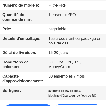
Numéro de modèle:
Filtre-FRP
CONTRÔLE
Quantité de
1 ensemble/PCs
DE
commande min:
QUALITÉ
Prix:
negotiable
Détails d'emballage:
Tissu couvrant ou pacakge en
CONTACTEZ-
bois de cas
NOUS
Délai de livraison:
15-20 jours
NOUVELLES
Conditions de
L/C, D/A, D/P, T/T,
paiement:
MoneyGram
PARLEZ
Capacité
50 ensembles / mois
d'approvisionnement:
MAINTENANT.
Surligner:
,
système de RO de l'eau
Machine d'épurateur de l'eau de RO
PLAN