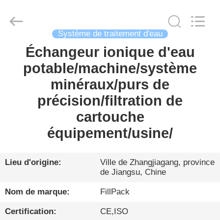
Zhangjiagang
City
FILL-
PACK
Machinery
Système de traitement d'eau
Co.,
Ltd.
All
Échangeur ionique d'eau
MAISON
Rights
Reserved.
potable/machine/système
PRODUITS
minéraux/purs de
précision/filtration de
AU
cartouche
SUJET
équipement/usine/
DE
NOUS
Lieu d'origine:
Ville de Zhangjiagang, province
de Jiangsu, Chine
VISITE
Nom de marque:
FillPack
D'USINE
Certification:
CE,ISO