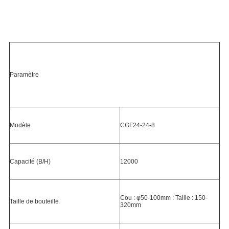
Paramètre
Modèle
CGF24-24-8
Capacité (B/H)
12000
Cou : φ50-100mm : Taille : 150-
Taille de bouteille
320mm