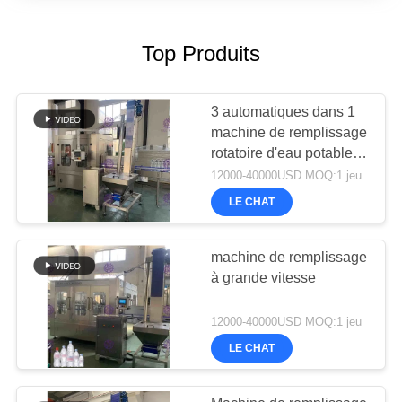
Top Produits
3 automatiques dans 1
machine de remplissage
rotatoire d'eau potable
de bouteille d'ANIMAL
12000-40000USD MOQ:1 jeu
FAMILIER
LE CHAT
machine de remplissage
à grande vitesse
12000-40000USD MOQ:1 jeu
LE CHAT