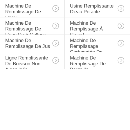
Machine De 
Usine Remplissante 
Remplissage De 
D'eau Potable
L'eau
Machine De 
Machine De 
Remplissage De 
Remplissage À 
L'eau De 5 Gallons
Chaud
Machine De 
Machine De 
Remplissage De Jus
Remplissage 
Carbonatée De 
Ligne Remplissante 
Machine De 
Boissons
De Boisson Non 
Remplissage De 
Alcoolisée
Bouteille