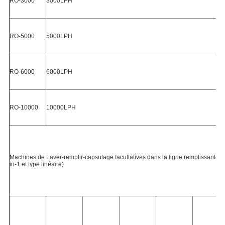
RO-3000
3000LPH
RO-5000
5000LPH
RO-6000
6000LPH
RO-10000
10000LPH
Machines de Laver-remplir-capsulage facultatives dans la ligne remplissante (
in-1 et type linéaire)