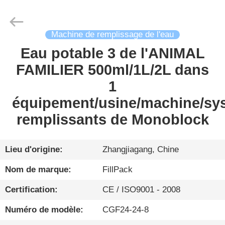
Zhangjiagang
City
FILL-
PACK
Machinery
Machine de remplissage de l'eau
Co.,
Ltd.
All
Eau potable 3 de l'ANIMAL
MAISON
Rights
Reserved.
FAMILIER 500ml/1L/2L dans
PRODUITS
1
équipement/usine/machine/sys
AU
remplissants de Monoblock
SUJET
DE
Lieu d'origine:
Zhangjiagang, Chine
NOUS
Nom de marque:
FillPack
Certification:
CE / ISO9001 - 2008
VISITE
Numéro de modèle:
CGF24-24-8
D'USINE