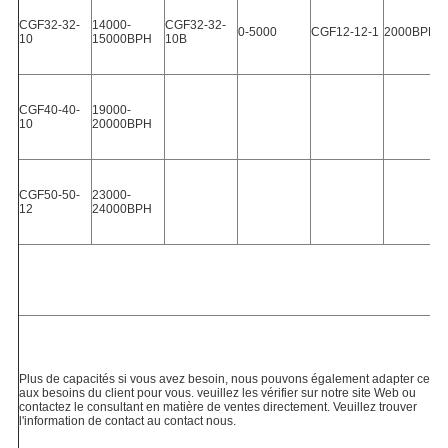
CGF32-32-
14000-
CGF32-32-
0-5000
CGF12-12-1
2000BPH
10
15000BPH
10B
CGF40-40-
19000-
10
20000BPH
CGF50-50-
23000-
12
24000BPH
Plus de capacités si vous avez besoin, nous pouvons également adapter cela 
aux besoins du client pour vous. veuillez les vérifier sur notre site Web ou 
contactez le consultant en matière de ventes directement. Veuillez trouver 
l'information de contact au contact nous.