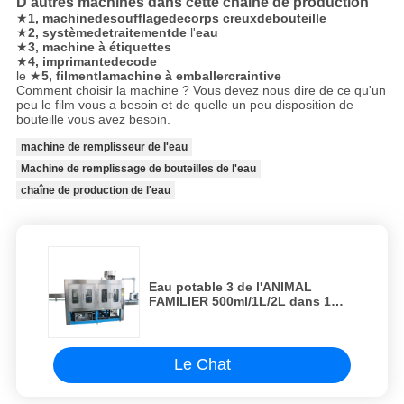
D'autres machines dans cette chaîne de production
★
1, machinedesoufflagedecorps creuxdebouteille
★
2, systèmedetraitementde
l'
eau
★
3, machine à étiquettes
★
4, imprimantedecode
le ★
5, filmentlamachine à emballercraintive
Comment choisir la machine ? Vous devez nous dire de ce qu'un
peu le film vous a besoin et de quelle un peu disposition de
bouteille vous avez besoin.
machine de remplisseur de l'eau
Machine de remplissage de bouteilles de l'eau
chaîne de production de l'eau
Eau potable 3 de l'ANIMAL
FAMILIER 500ml/1L/2L dans 1
équipement/usine/machine/système/lign
remplissants de Monoblock
Le Chat