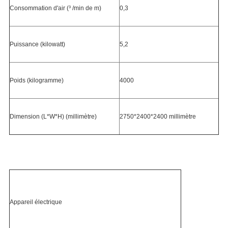
Consommation d'air (³ /min de m)
0,3
Puissance (kilowatt)
5,2
Poids (kilogramme)
4000
Dimension (L*W*H) (millimètre)
2750*2400*2400 millimètre
Appareil électrique