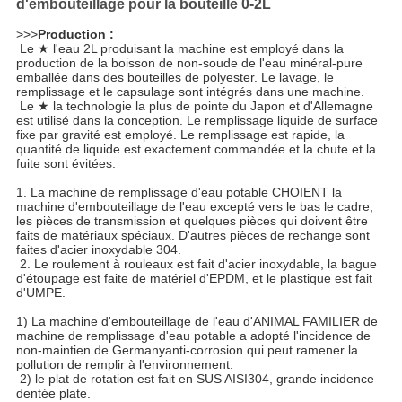
d'embouteillage pour la bouteille 0-2L
>>>
Production :
 Le ★ l'eau 2L produisant la machine est employé dans la 
production de la boisson de non-soude de l'eau minéral-pure 
emballée dans des bouteilles de polyester. Le lavage, le 
remplissage et le capsulage sont intégrés dans une machine.
 Le ★ la technologie la plus de pointe du Japon et d'Allemagne 
est utilisé dans la conception. Le remplissage liquide de surface 
fixe par gravité est employé. Le remplissage est rapide, la 
quantité de liquide est exactement commandée et la chute et la 
fuite sont évitées.
1. La machine de remplissage d'eau potable CHOIENT la 
machine d'embouteillage de l'eau excepté vers le bas le cadre, 
les pièces de transmission et quelques pièces qui doivent être 
faits de matériaux spéciaux. D'autres pièces de rechange sont 
faites d'acier inoxydable 304.
 2. Le roulement à rouleaux est fait d'acier inoxydable, la bague 
d'étoupage est faite de matériel d'EPDM, et le plastique est fait 
d'UMPE.
1) La machine d'embouteillage de l'eau d'ANIMAL FAMILIER de 
machine de remplissage d'eau potable a adopté l'incidence de 
non-maintien de Germanyanti-corrosion qui peut ramener la 
pollution de remplir à l'environnement.
 2) le plat de rotation est fait en SUS AISI304, grande incidence 
dentée plate.