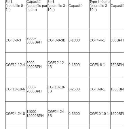
3in1 
Capacité 
3in1 
Type linéaire 
(bouteille 0-
(bouteille par 
(bouteille 3-
Capacité
(bouteille 3-
Capacité
2L)
heure)
10L)
10L)
2000-
CGF8-8-3
CGF8-8-3B
0-1000
CGF4-4-1
500BPH
3000BPH
3000-
CGF12-12-
CGF12-12-4
0-1500
CGF6-6-1
750BPH
4000BPH
4B
6000-
CGF18-18-
CGF18-18-6
0-2500
CGF8-8-1
1000BPH
7000BPH
6B
11000-
CGF24-24-
CGF24-24-8
0-3500
CGF10-10-1
1500BPH
12000BPH
8B