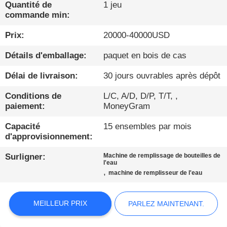
Quantité de
1 jeu
commande min:
CONTRÔLE
DE
Prix:
20000-40000USD
QUALITÉ
Détails d'emballage:
paquet en bois de cas
Délai de livraison:
30 jours ouvrables après dépôt
CONTACTEZ-
Conditions de
L/C, A/D, D/P, T/T, ,
NOUS
paiement:
MoneyGram
Capacité
15 ensembles par mois
NOUVELLES
d'approvisionnement:
Surligner:
Machine de remplissage de bouteilles de
PARLEZ
l'eau
,
machine de remplisseur de l'eau
MAINTENANT.
MEILLEUR PRIX
PARLEZ MAINTENANT.
PLAN