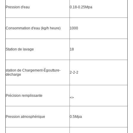
Pression d'eau
0.18-0.25Mpa
Consommation d'eau (kg/h heure)
1000
Station de lavage
18
station de Chargement-Égoutture-
2-2-2
décharge
Précision remplissante
<>

Pression atmosphérique
0.5Mpa