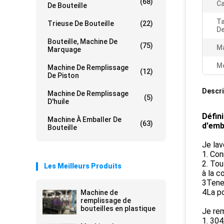
(68)
Ca
De Bouteille
Ta
Trieuse De Bouteille
(22)
De
Bouteille, Machine De
(75)
Ma
Marquage
Me
Machine De Remplissage
(12)
De Piston
Descri
Machine De Remplissage
(5)
D'huile
Défini
Machine À Emballer De
(63)
d'emb
Bouteille
Je lav
1. Con
2. Tou
Les Meilleurs Produits
à la 
3Tenez
4La po
Machine de
remplissage de
bouteilles en plastique
Je rem
1. 304