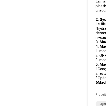
La ma
plasti
chaud,
2, Sy
Le fil
l'hydr
débarr
niveau
3. Ma
4. Ma
1. mac
2. OP
3. mac
5. Ma
1Conçu
2. aut
3Opéra
6Mach
Produit
Lign