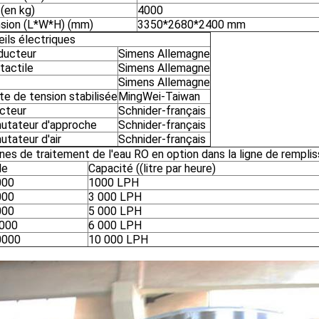
(en kg)
4000
sion (L*W*H) (mm)
3350*2680*2400 mm
ils électriques
ducteur
Simens Allemagne
tactile
Simens Allemagne
Simens Allemagne
te de tension stabilisée
MingWei-Taiwan
cteur
Schnider-français
tateur d'approche
Schnider-français
tateur d'air
Schnider-français
es de traitement de l'eau RO en option dans la ligne de remplis
le
Capacité ((litre par heure)
000
1000 LPH
000
3 000 LPH
000
5 000 LPH
6000
6 000 LPH
0000
10 000 LPH