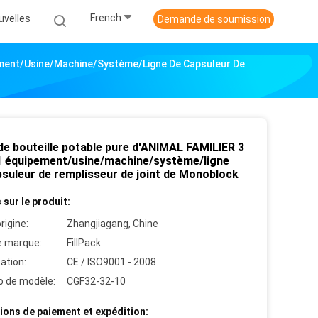
French
uvelles
Demande de soumission
pement/usine/machine/système/ligne De Capsuleur De
de bouteille potable pure d'ANIMAL FAMILIER 3
1 équipement/usine/machine/système/ligne
psuleur de remplisseur de joint de Monoblock
 sur le produit:
rigine:
Zhangjiagang, Chine
 marque:
FillPack
cation:
CE / ISO9001 - 2008
 de modèle:
CGF32-32-10
ions de paiement et expédition: