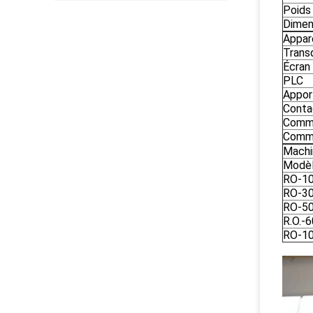
Poids 
Dimen
Appare
Trans
Écran 
PLC
Appor
Conta
Commu
Commu
Machin
Modè
RO-1
RO-3
RO-5
R.O.-
RO-1