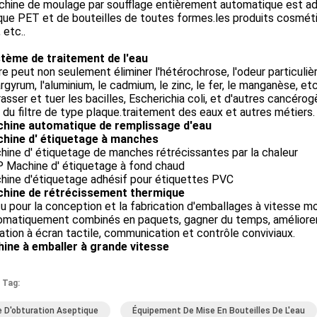
chine de moulage par soufflage entièrement automatique est ad
que PET et de bouteilles de toutes formes.les produits cosmétiqu
 etc..
stème de traitement de l'eau
tre peut non seulement éliminer l'hétérochrose, l'odeur particul
argyrum, l'aluminium, le cadmium, le zinc, le fer, le manganèse, 
asser et tuer les bacilles, Escherichia coli, et d'autres cancérog
 du filtre de type plaque.traitement des eaux et autres métiers.
chine automatique de remplissage d'eau
chine d' étiquetage à manches
hine d' étiquetage de manches rétrécissantes par la chaleur
P Machine d' étiquetage à fond chaud
hine d'étiquetage adhésif pour étiquettes PVC
chine de rétrécissement thermique
 pour la conception et la fabrication d'emballages à vitesse m
omatiquement combinés en paquets, gagner du temps, améliorer l
tion à écran tactile, communication et contrôle conviviaux.
ine à emballer à grande vitesse
 Tag:
e D'obturation Aseptique
Équipement De Mise En Bouteilles De L'eau