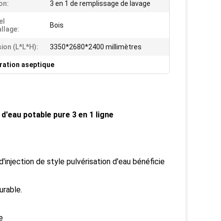
on:
3 en 1 de remplissage de lavage
el
Bois
llage:
ion (l*l*h):
3350*2680*2400 millimètres
uration aseptique
 d'eau potable pure 3 en 1 ligne
'injection de style pulvérisation d'eau bénéficie
urable.
e