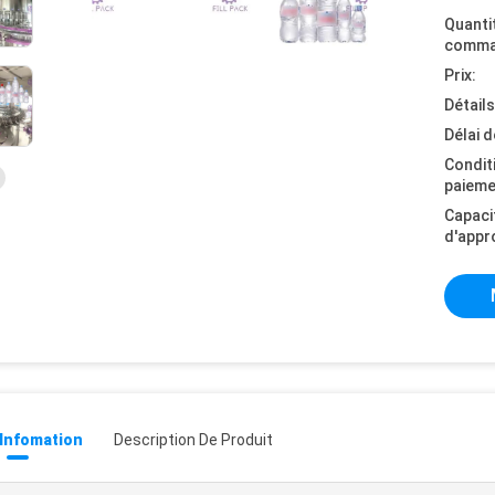
Quanti
comma
Prix:
Détail
Délai d
Condit
paieme
Capaci
d'appr
 Infomation
Description De Produit