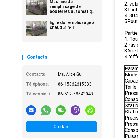
Machine de
2. vol
remplissage de
3Toute
bouteilles automatique
4. 30
de boisson
5Pour 
ligne du remplissage à
chaud 3 in-1
Partie
1. Tou
2Pas d
3Arrê
4L'eff
Contacts
Param
Contacts:
Ms. Alice Gu
Modè
Capac
Téléphone:
86-15862615333
Taille
Pressi
Télécopieur:
86-512-58643048
Conso
Stati
Stati
Préci
Pressi
Contact
Conso
Puiss