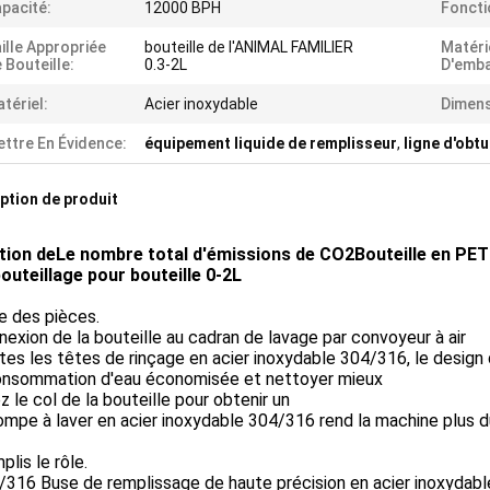
pacité:
12000 BPH
Foncti
ille Appropriée
bouteille de l'ANIMAL FAMILIER
Matéri
 Bouteille:
0.3-2L
D'emba
tériel:
Acier inoxydable
Dimens
ttre En Évidence:
équipement liquide de remplisseur
,
ligne d'obt
ption de produit
tion de
Le nombre total d'émissions de CO2
Bouteille en PET
outeillage pour bouteille 0-2L
e des pièces.
nexion de la bouteille au cadran de lavage par convoyeur à air
tes les têtes de rinçage en acier inoxydable 304/316, le design d
consommation d'eau économisée et nettoyer mieux
 le col de la bouteille pour obtenir un
mpe à laver en acier inoxydable 304/316 rend la machine plus d
plis le rôle.
/316 Buse de remplissage de haute précision en acier inoxydabl