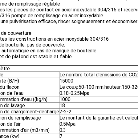
ume de remplissage réglable
s les pièces de contact en acier inoxydable 304/316 et réservoir
4/316 pompe de remplissage en acier inoxydable.
une pulvérisation efficace, rincer soigneusement et économiser d
 de couverture
tes les constructions en acier inoxydable 304/316
e bouteille, pas de couvercle.
t automatique en cas de manque de bouteille
et de plafond est stable et fiable.
ètre
le
Le nombre total d'émissions de CO2
ité (B/H)
15000
 du flacon
Le cou:φ50-100 mm:hauteur:150-3
on de l'eau
0.18-0.25Mpa
mmation d'eau ((kg/h)
1000
on de lavage
18
on de chargement-décharge
2-2-2
sion de remplissage
Le montant de la garantie est calcul
on de l'air
0.5Mpa
mmation d'air (m3/min)
0.3
ance (kw)
7