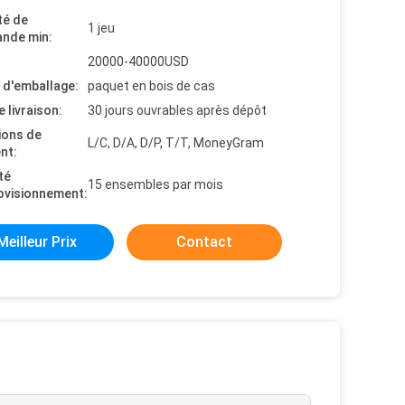
té de
1 jeu
nde min:
20000-40000USD
s d'emballage:
paquet en bois de cas
e livraison:
30 jours ouvrables après dépôt
ions de
L/C, D/A, D/P, T/T, MoneyGram
nt:
té
15 ensembles par mois
ovisionnement:
Meilleur Prix
Contact