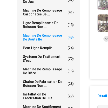
De Jus
Machine De Remplissage
(41)
Carbonatée De ...
Ligne Remplissante De
(13)
Boisson Non ...
Machine De Remplissage
(43)
De Bouteille
Peut Ligne Remplir
(24)
Système De Traitement
(70)
D'eau
Machine De Remplissage
(15)
De Bière
Chaîne De Fabrication De
(28)
Boisson Non ...
Installation De
Détail
(27)
Fabrication De Jus
Machine De Soufflement