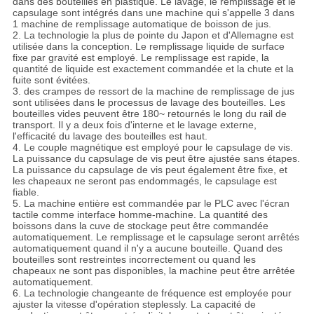
dans des bouteilles en plastique. Le lavage, le remplissage et le
capsulage sont intégrés dans une machine qui s'appelle 3 dans
1 machine de remplissage automatique de boisson de jus.
2. La technologie la plus de pointe du Japon et d'Allemagne est
utilisée dans la conception. Le remplissage liquide de surface
fixe par gravité est employé. Le remplissage est rapide, la
quantité de liquide est exactement commandée et la chute et la
fuite sont évitées.
3. des crampes de ressort de la machine de remplissage de jus
sont utilisées dans le processus de lavage des bouteilles. Les
bouteilles vides peuvent être 180~ retournés le long du rail de
transport. Il y a deux fois d'interne et le lavage externe,
l'efficacité du lavage des bouteilles est haut.
4. Le couple magnétique est employé pour le capsulage de vis.
La puissance du capsulage de vis peut être ajustée sans étapes.
La puissance du capsulage de vis peut également être fixe, et
les chapeaux ne seront pas endommagés, le capsulage est
fiable.
5. La machine entière est commandée par le PLC avec l'écran
tactile comme interface homme-machine. La quantité des
boissons dans la cuve de stockage peut être commandée
automatiquement. Le remplissage et le capsulage seront arrêtés
automatiquement quand il n'y a aucune bouteille. Quand des
bouteilles sont restreintes incorrectement ou quand les
chapeaux ne sont pas disponibles, la machine peut être arrêtée
automatiquement.
6. La technologie changeante de fréquence est employée pour
ajuster la vitesse d'opération steplessly. La capacité de