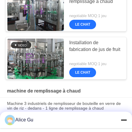
remplissage à chaud
negotiable MOQ:1 jeu
LE CHAT
Installation de
fabrication de jus de fruit
negotiable MOQ:1 jeu
LE CHAT
machine de remplissage à chaud
Machine 3 industriels de remplisseur de bouteille en verre de
vin de riz - dedans - 1 ligne de remplissage à chaud
Alice Gu
Équipement orange de Juice Filling And Capping Machine de
remplissage à chaud de 5000BPH Monoblock de machine de
fruit en plastique automatique de bouteille