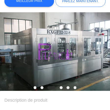
DU
MEILLEUR PRIX
PARLEZ MAINTENANT.
SITE
POLITIQUE
DE
CONFIDENTIALITÉ
Description de produit