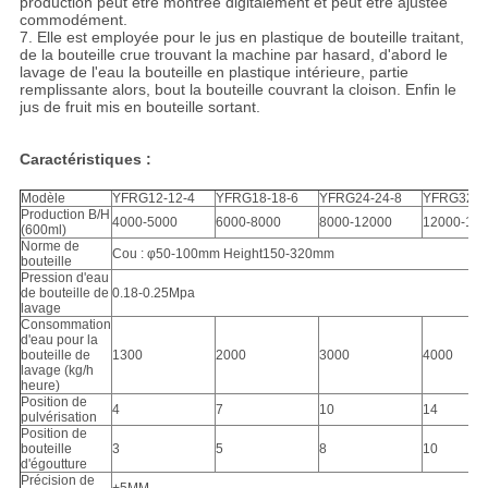
production peut être montrée digitalement et peut être ajustée
commodément.
7. Elle est employée pour le jus en plastique de bouteille traitant,
de la bouteille crue trouvant la machine par hasard, d'abord le
lavage de l'eau la bouteille en plastique intérieure, partie
remplissante alors, bout la bouteille couvrant la cloison. Enfin le
jus de fruit mis en bouteille sortant.
Caractéristiques :
Modèle
YFRG12-12-4
YFRG18-18-6
YFRG24-24-8
YFRG32-3
Production B/H
4000-5000
6000-8000
8000-12000
12000-15
(600ml)
Norme de
Cou : φ50-100mm Height150-320mm
bouteille
Pression d'eau
de bouteille de
0.18-0.25Mpa
lavage
Consommation
d'eau pour la
bouteille de
1300
2000
3000
4000
lavage (kg/h
heure)
Position de
4
7
10
14
pulvérisation
Position de
bouteille
3
5
8
10
d'égoutture
Précision de