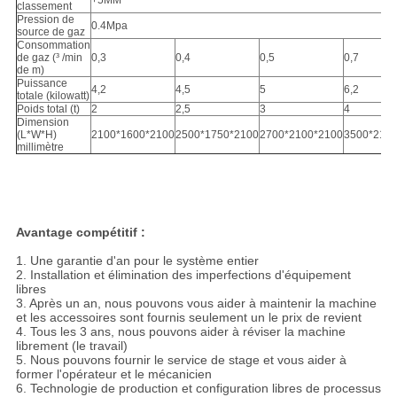
+5MM
classement
Pression de
0.4Mpa
source de gaz
Consommation
de gaz (³ /min
0,3
0,4
0,5
0,7
de m)
Puissance
4,2
4,5
5
6,2
totale (kilowatt)
Poids total (t)
2
2,5
3
4
Dimension
(L*W*H)
2100*1600*2100
2500*1750*2100
2700*2100*2100
3500*210
millimètre
Avantage compétitif :
1. Une garantie d'an pour le système entier
2. Installation et élimination des imperfections d'équipement
libres
3. Après un an, nous pouvons vous aider à maintenir la machine
et les accessoires sont fournis seulement un le prix de revient
4. Tous les 3 ans, nous pouvons aider à réviser la machine
librement (le travail)
5. Nous pouvons fournir le service de stage et vous aider à
former l'opérateur et le mécanicien
6. Technologie de production et configuration libres de processus