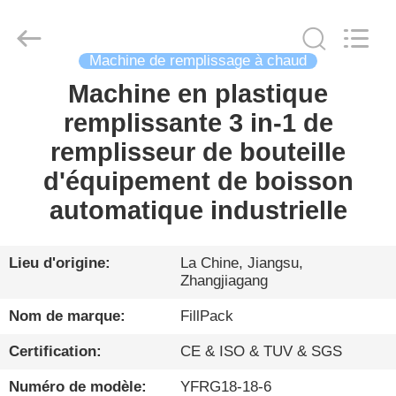
Zhangjiagang
City
FILL-
PACK
Machinery
Machine de remplissage à chaud
Co.,
Ltd.
All
Machine en plastique
MAISON
Rights
Reserved.
remplissante 3 in-1 de
PRODUITS
remplisseur de bouteille
d'équipement de boisson
AU
automatique industrielle
SUJET
DE
Lieu d'origine:
La Chine, Jiangsu,
Zhangjiagang
NOUS
Nom de marque:
FillPack
VISITE
Certification:
CE & ISO & TUV & SGS
D'USINE
Numéro de modèle:
YFRG18-18-6