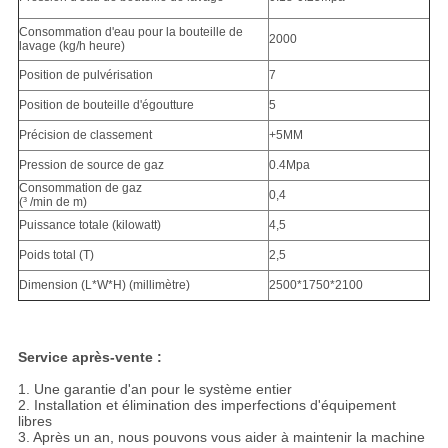
Consommation d'eau pour la bouteille de
2000
lavage (kg/h heure)
Position de pulvérisation
7
Position de bouteille d'égoutture
5
Précision de classement
+5MM
Pression de source de gaz
0.4Mpa
Consommation de gaz
0,4
(³ /min de m)
Puissance totale (kilowatt)
4,5
Poids total (T)
2,5
Dimension (L*W*H) (millimètre)
2500*1750*2100
Service après-vente :
1. Une garantie d'an pour le système entier
2. Installation et élimination des imperfections d'équipement
libres
3. Après un an, nous pouvons vous aider à maintenir la machine