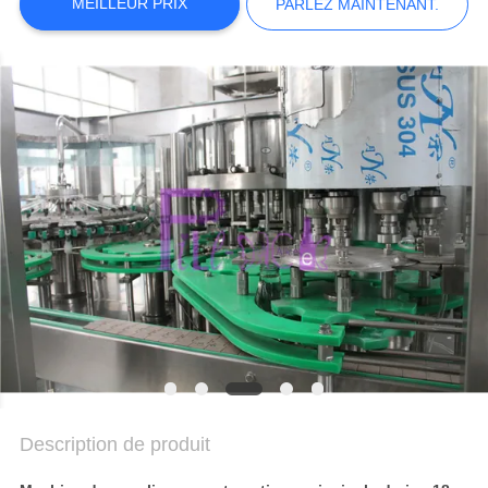
DU
MEILLEUR PRIX
PARLEZ MAINTENANT.
SITE
POLITIQUE
DE
CONFIDENTIALITÉ
Description de produit