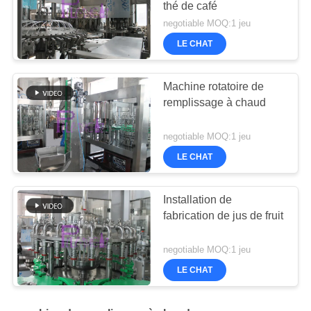
thé de café
negotiable MOQ:1 jeu
LE CHAT
Machine rotatoire de
remplissage à chaud
negotiable MOQ:1 jeu
LE CHAT
Installation de
fabrication de jus de fruit
negotiable MOQ:1 jeu
LE CHAT