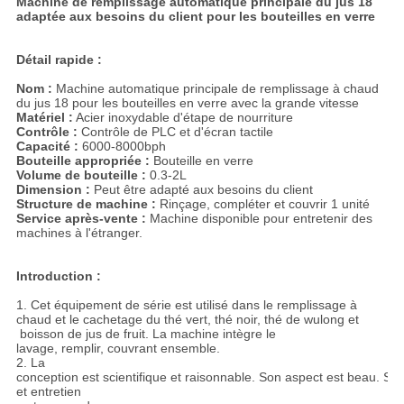
Machine de remplissage automatique principale du jus 18
adaptée aux besoins du client pour les bouteilles en verre
Détail rapide :
Nom :
Machine automatique principale de remplissage à chaud
du jus 18 pour les bouteilles en verre avec la grande vitesse
Matériel :
Acier inoxydable d'étape de nourriture
Contrôle :
Contrôle de PLC et d'écran tactile
Capacité :
6000-8000bph
Bouteille appropriée :
Bouteille en verre
Volume de bouteille :
0.3-2L
Dimension :
Peut être adapté aux besoins du client
Structure de machine :
Rinçage, compléter et couvrir 1 unité
Service après-vente :
Machine disponible pour entretenir des
machines à l'étranger.
Introduction :
1. Cet équipement de série est utilisé dans le remplissage à
chaud et le cachetage du thé vert, thé noir, thé de wulong et
boisson de jus de fruit. La machine intègre le
lavage, remplir, couvrant ensemble.
2. La
conception est scientifique et raisonnable. Son aspect est beau. S
et entretien