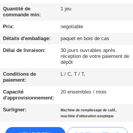
Quantité de
1 jeu
CONTRÔLE
commande min:
DE
Prix:
negotiable
QUALITÉ
Détails d'emballage:
paquet en bois de cas
CONTACTEZ-
Délai de livraison:
30 jours ouvrables après
réception de votre paiement de
NOUS
dépôt
Conditions de
L / C, T / T,
NOUVELLES
paiement:
Capacité
20 ensembles / mois
PARLEZ
d'approvisionnement:
MAINTENANT.
Surligner:
,
Machine de remplissage de café
machine d'obturation aseptique
PLAN