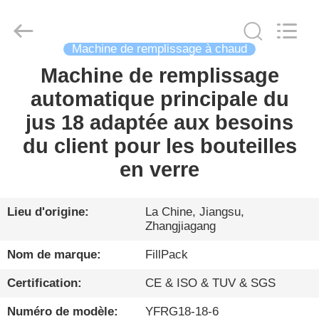
Zhangjiagang
City
FILL-
PACK
Machinery
Machine de remplissage à chaud
Co.,
Ltd.
All
Machine de remplissage
MAISON
Rights
Reserved.
automatique principale du
PRODUITS
jus 18 adaptée aux besoins
du client pour les bouteilles
AU
en verre
SUJET
DE
Lieu d'origine:
La Chine, Jiangsu,
Zhangjiagang
NOUS
Nom de marque:
FillPack
VISITE
Certification:
CE & ISO & TUV & SGS
D'USINE
Numéro de modèle:
YFRG18-18-6