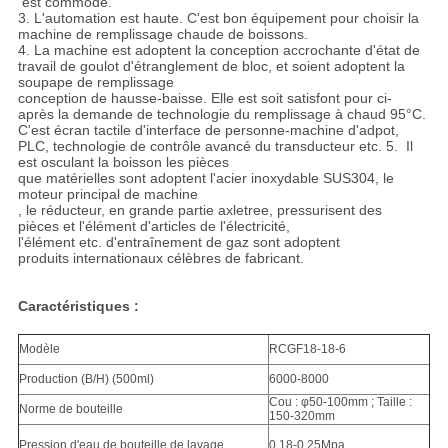
est commode.
3.
L'automation est haute. C'est bon équipement pour choisir la
machine de remplissage chaude de boissons.
4.
La machine est adoptent la conception accrochante d'état de
travail de goulot d'étranglement de bloc, et soient adoptent la
soupape de remplissage
conception de hausse-baisse. Elle est soit satisfont pour ci-
après la demande de technologie du remplissage à chaud 95°C.
C'est écran tactile d'interface de personne-machine d'adpot,
PLC, technologie de contrôle avancé du transducteur etc. 5. Il
est osculant la boisson les pièces
que matérielles sont adoptent l'acier inoxydable SUS304, le
moteur principal de machine
, le réducteur, en grande partie axletree, pressurisent des
pièces et l'élément d'articles de l'électricité,
l'élément etc. d'entraînement de gaz sont adoptent
produits internationaux célèbres de fabricant.
Caractéristiques :
Modèle
RCGF18-18-6
Production (B/H) (500ml)
6000-8000
Cou : φ50-100mm ; Taille :
Norme de bouteille
150-320mm
Pression d'eau de bouteille de lavage
0.18-0.25Mpa