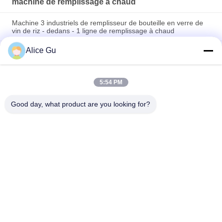
machine de remplissage à chaud
Machine 3 industriels de remplisseur de bouteille en verre de
vin de riz - dedans - 1 ligne de remplissage à chaud
Alice Gu
Équipement orange de Juice Filling And Capping Machine de
remplissage à chaud de 5000BPH Monoblock de machine de
fruit en plastique automatique de bouteille
5:54 PM
Équipement automatique de tunnel de refroidissement de
pasteurisateur de machine du remplissage à chaud 20000BPH
Good day, what product are you looking for?
Catégories populaires
Tous
Machine De 
Usine Remplissante 
Remplissage De 
D'eau Potable
L'eau
Machine De 
Machine De 
Remplissage De 
Remplissage À 
L'eau De 5 Gallons
Chaud
Machine De 
Machine De 
Remplissage De Jus
Remplissage 