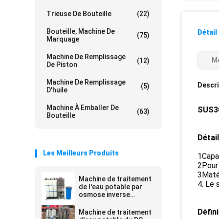
Trieuse De Bouteille
(22)
Bouteille, Machine De
Détail
(75)
Marquage
Machine De Remplissage
Me
(12)
De Piston
Machine De Remplissage
Descri
(5)
D'huile
Machine À Emballer De
SUS30
(63)
Bouteille
Détail
Les Meilleurs Produits
1Capac
2Pour 
3Matér
Machine de traitement
4. Le 
de l'eau potable par
osmose inverse
250LPH
Défini
Machine de traitement