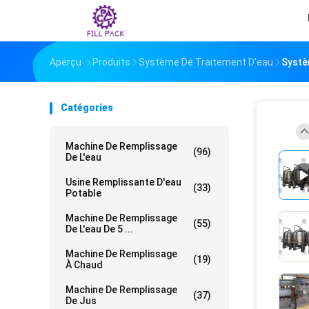
Aperçu
Produits
Système De Traitement D'eau
Systè
Catégories
Machine De Remplissage
(96)
De L'eau
Usine Remplissante D'eau
(33)
Potable
Machine De Remplissage
(55)
De L'eau De 5 ...
Machine De Remplissage
(19)
À Chaud
Machine De Remplissage
(37)
De Jus