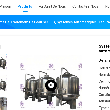
Maison
Produits
Au Sujet De Nous
Contactez-Nous
No
me De Traitement De L'eau SUS304, Systèmes Automatiques D'épurat
Systè
autom
Détails
Lieu d'o
Nom de
Certifi
Numéro
Certifi
tensio
Type d