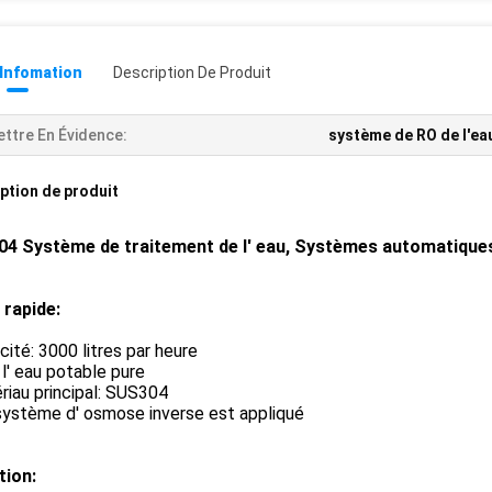
 Infomation
Description De Produit
ttre En Évidence:
système de RO de l'ea
ption de produit
4 Système de traitement de l' eau, Systèmes automatiques d
 rapide:
ité: 3000 litres par heure
l' eau potable pure
iau principal: SUS304
système d' osmose inverse est appliqué
tion: