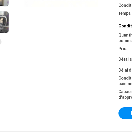
Condit
temps 
Condit
Quanti
comma
Prix:
Détail
Délai d
Condit
paieme
Capaci
d'appr