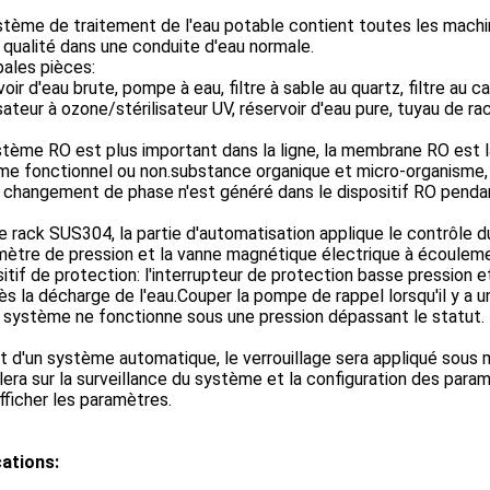
tème de traitement de l'eau potable contient toutes les machin
qualité dans une conduite d'eau normale.
pales pièces:
oir d'eau brute, pompe à eau, filtre à sable au quartz, filtre au c
isateur à ozone/stérilisateur UV, réservoir d'eau pure, tuyau de 
tème RO est plus important dans la ligne, la membrane RO est la
e fonctionnel ou non.substance organique et micro-organisme, 
changement de phase n'est généré dans le dispositif RO pendant 
e rack SUS304, la partie d'automatisation applique le contrôle d
ètre de pression et la vanne magnétique électrique à écouleme
itif de protection: l'interrupteur de protection basse pression e
ès la décharge de l'eau.Couper la pompe de rappel lorsqu'il y a 
 système ne fonctionne sous une pression dépassant le statut.
git d'un système automatique, le verrouillage sera appliqué s
llera sur la surveillance du système et la configuration des par
fficher les paramètres.
cations: