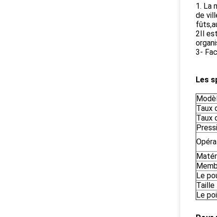
1. La 
de vil
fûts,a
2Il es
organi
3- Fac
Les s
Modè
Taux 
Taux 
Press
Opéra
Matér
Membr
Le po
Taille
Le po