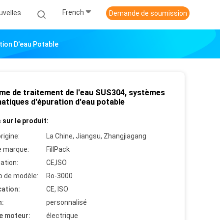
French
uvelles
Demande de soumission
ion D'eau Potable
me de traitement de l'eau SUS304, systèmes
atiques d'épuration d'eau potable
 sur le produit:
rigine:
La Chine, Jiangsu, Zhangjiagang
 marque:
FillPack
cation:
CE,ISO
 de modèle:
Ro-3000
cation:
CE, ISO
n:
personnalisé
e moteur:
électrique