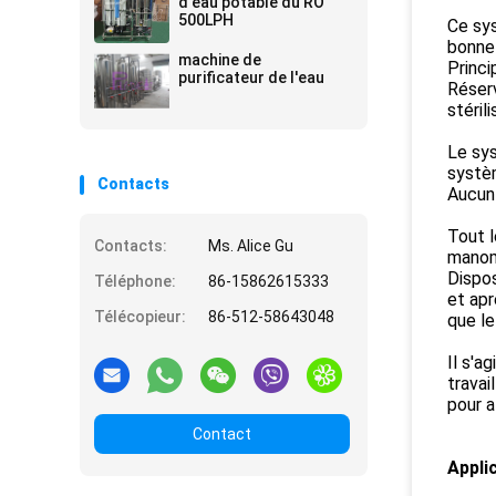
d'eau potable du RO
500LPH
Ce sys
bonne 
machine de
Princi
purificateur de l'eau
Réserv
stéril
Le sys
systèm
Contacts
Aucun 
Tout l
Contacts:
Ms. Alice Gu
manom
Dispos
Téléphone:
86-15862615333
et apr
Télécopieur:
86-512-58643048
que le
Il s'a
travai
pour a
Contact
Appli