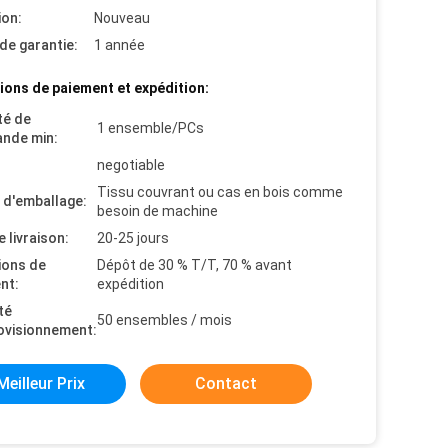
ion:
Nouveau
de garantie:
1 année
ions de paiement et expédition:
té de
1 ensemble/PCs
nde min:
negotiable
Tissu couvrant ou cas en bois comme
s d'emballage:
besoin de machine
e livraison:
20-25 jours
ions de
Dépôt de 30 % T/T, 70 % avant
nt:
expédition
té
50 ensembles / mois
ovisionnement:
Meilleur Prix
Contact