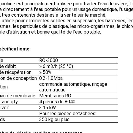
machine est principalement utilisée pour traiter l'eau de rivière, l'
le directement à l'eau potable pour un usage domestique, l'usage
utres contenants destinés à la vente sur le marché.
t utilisé pour éliminer les solides en suspension, les bactéries, 
smes, les particules de plastique, les micro-organismes, le chlore
ile d'utilisation et bonne qualité de l'eau potable.
pécifications:
le
RO-3000
de débit
≥ 6 m3/h (25 °C)
de récupération
≥ 50%
ion de conception
0.2-1.0Mpa
commande automatique, rinçage
tion
automatique
iau de membrane
Membranes RO
ane qty
4 pièces de 8040
uvoir
3.15 kW
Pour les pièces détachées:
ids
350 kg ou plus