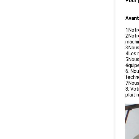
Pour 
Avant
1Notre
2Notre
machi
3Nous 
4Les 
5Nous 
équipe
6. Nou
techno
7Nous 
8. Vot
plaît 