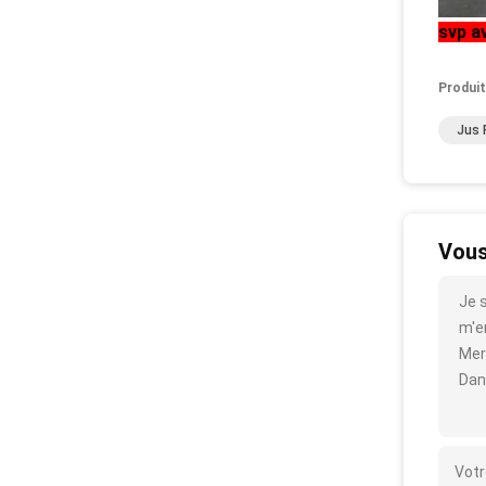
svp a
Produit
Jus 
Vous
Je 
m'en
Mer
Dan