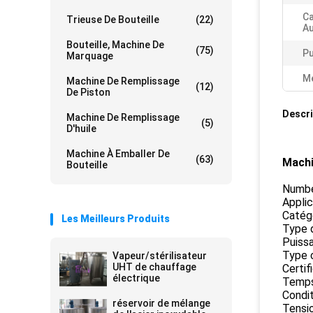
Ca
Trieuse De Bouteille
(22)
Au
Bouteille, Machine De
(75)
Pu
Marquage
Me
Machine De Remplissage
(12)
De Piston
Descri
Machine De Remplissage
(5)
D'huile
Machine À Emballer De
(63)
Machi
Bouteille
Numbe
Applic
Catég
Les Meilleurs Produits
Type d
Puiss
Type c
Vapeur/stérilisateur
UHT de chauffage
Certif
électrique
Temps 
Condit
réservoir de mélange
Tensio