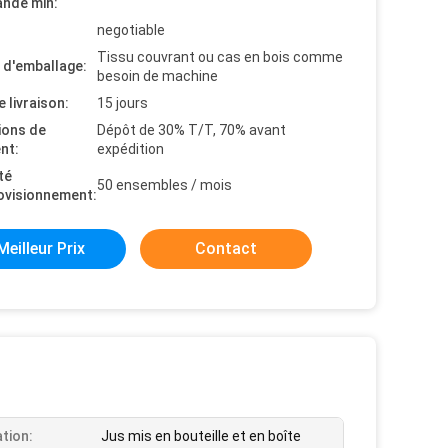
nde min:
negotiable
Tissu couvrant ou cas en bois comme
s d'emballage:
besoin de machine
e livraison:
15 jours
ions de
Dépôt de 30% T/T, 70% avant
nt:
expédition
té
50 ensembles / mois
ovisionnement:
Meilleur Prix
Contact
ation:
Jus mis en bouteille et en boîte