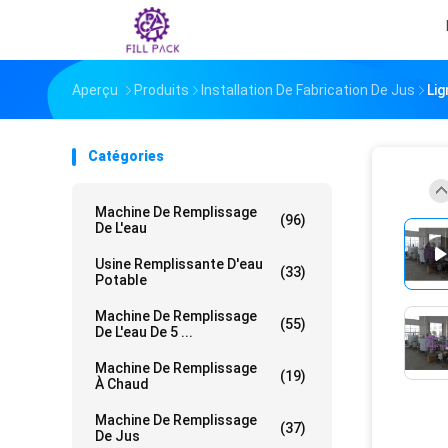
Aperçu
Produits
Installation De Fabrication De Jus
Li
Catégories
Machine De Remplissage
(96)
De L'eau
Usine Remplissante D'eau
(33)
Potable
Machine De Remplissage
(55)
De L'eau De 5 ...
Machine De Remplissage
(19)
À Chaud
Machine De Remplissage
(37)
De Jus