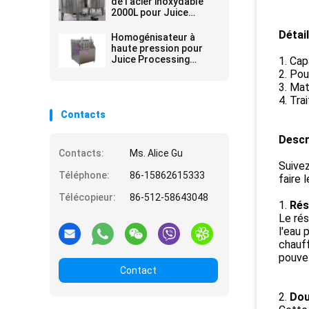
de l'acier inoxydable
2000L pour Juice
Processing Equipment
Détail
Homogénisateur à
haute pression pour
Juice Processing
1. Cap
Equipment
2. Pou
3. Mat
4. Tra
Contacts
Descr
Contacts:
Ms. Alice Gu
Suivez
Téléphone:
86-15862615333
faire 
Télécopieur:
86-512-58643048
1.
Rés
Le rés
l'eau 
chauff
pouvez
Contact
2.
Doub