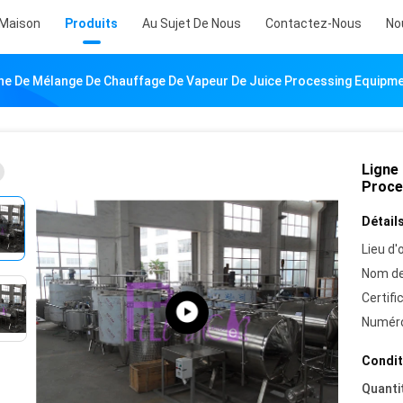
Maison
Produits
Au Sujet De Nous
Contactez-Nous
No
gne De Mélange De Chauffage De Vapeur De Juice Processing Equipm
Ligne
Proce
Détails
Lieu d'o
Nom de
Certifi
Numéro
Condit
Quanti