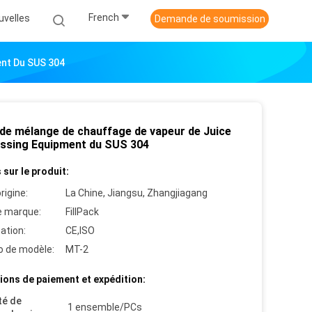
French
uvelles
Demande de soumission
ent Du SUS 304
 de mélange de chauffage de vapeur de Juice
ssing Equipment du SUS 304
 sur le produit:
rigine:
La Chine, Jiangsu, Zhangjiagang
 marque:
FillPack
cation:
CE,ISO
 de modèle:
MT-2
ions de paiement et expédition:
té de
1 ensemble/PCs