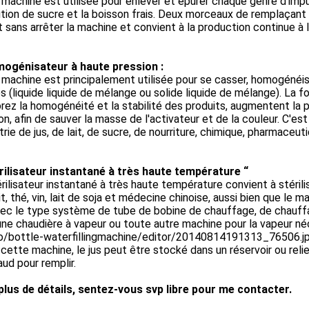
machine est utilisée pour enlever et épurer chaque genre d'impureté
ution de sucre et la boisson frais. Deux morceaux de remplaçant d
nt sans arrêter la machine et convient à la production continue à
ogénisateur à haute pression :
machine est principalement utilisée pour se casser, homogénéi
es (liquide liquide de mélange ou solide liquide de mélange). La f
rez la homogénéité et la stabilité des produits, augmentent la p
on, afin de sauver la masse de l'activateur et de la couleur. C'es
strie de jus, de lait, de sucre, de nourriture, chimique, pharmaceu
rilisateur instantané à très haute température “
rilisateur instantané à très haute température convient à stériliser l
it, thé, vin, lait de soja et médecine chinoise, aussi bien que le m
ec le type système de tube de bobine de chauffage, de chauffag
ne chaudière à vapeur ou toute autre machine pour la vapeur né
o/bottle-waterfillingmachine/editor/20140814191313_76506.j
cette machine, le jus peut être stocké dans un réservoir ou reli
aud pour remplir.
plus de détails, sentez-vous svp libre pour me contacter.