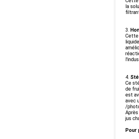
Cette 
la sol
filtra
3.
Hom
Cette 
liquid
amélio
réacti
l'indu
4.
Sté
Ce sté
de fru
est av
avec u
/phot
Après 
jus ch
Pour 