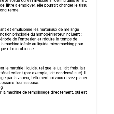
 solide qui est invisible à l'oeil nu dans le lait,
e filtre à employer, elle pourrait changer le tissu
 long terme.
sant et émulsionne les matériaux de mélange
onction principale du homogénisateur incluent :
ériode de l'entretien et réduire le temps de
t la machine idéale au liquide micromaching pour
tique et microbienne.
e matériel liquide, tel que le jus, lait frais, lait
atériel collant (par exemple, lait condensé sué). Il
e par la vapeur, tellement ici vous devez placer
cessaire fournisseuse.
pg
er la machine de remplissage directement, qui est