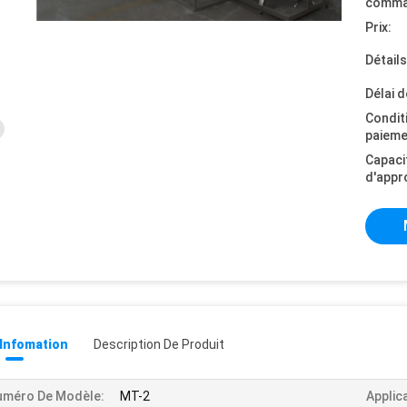
comma
Prix:
Détail
Délai d
Condit
paieme
Capaci
d'appr
 Infomation
Description De Produit
uméro De Modèle:
MT-2
Applic