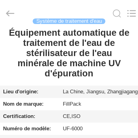
Zhangjiagang
City
FILL-
PACK
Machinery
Système de traitement d'eau
Co.,
Ltd.
All
Équipement automatique de
MAISON
Rights
Reserved.
traitement de l'eau de
PRODUITS
stérilisateur de l'eau
minérale de machine UV
AU
d'épuration
SUJET
DE
Lieu d'origine:
La Chine, Jiangsu, Zhangjiagang
NOUS
Nom de marque:
FillPack
Certification:
CE,ISO
VISITE
Numéro de modèle:
UF-6000
D'USINE