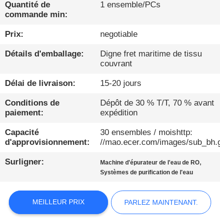
Quantité de
1 ensemble/PCs
commande min:
CONTRÔLE
DE
Prix:
negotiable
QUALITÉ
Détails d'emballage:
Digne fret maritime de tissu
couvrant
CONTACTEZ-
Délai de livraison:
15-20 jours
NOUS
Conditions de
Dépôt de 30 % T/T, 70 % avant
paiement:
expédition
NOUVELLES
Capacité
30 ensembles / moishttp:
d'approvisionnement:
//mao.ecer.com/images/sub_bh.g
PARLEZ
Surligner:
,
Machine d'épurateur de l'eau de RO
Systèmes de purification de l'eau
MAINTENANT.
MEILLEUR PRIX
PARLEZ MAINTENANT.
PLAN