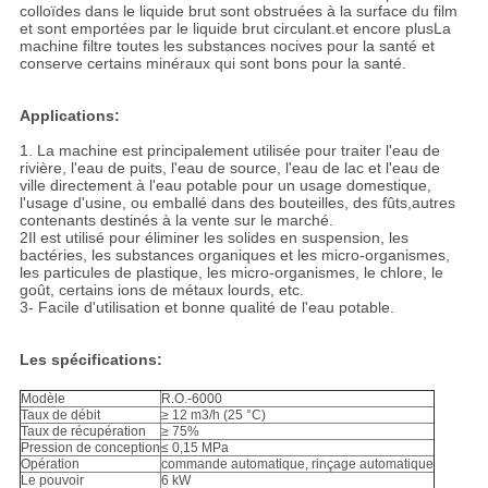
colloïdes dans le liquide brut sont obstruées à la surface du film
et sont emportées par le liquide brut circulant.et encore plusLa
machine filtre toutes les substances nocives pour la santé et
conserve certains minéraux qui sont bons pour la santé.
Applications:
1. La machine est principalement utilisée pour traiter l'eau de
rivière, l'eau de puits, l'eau de source, l'eau de lac et l'eau de
ville directement à l'eau potable pour un usage domestique,
l'usage d'usine, ou emballé dans des bouteilles, des fûts,autres
contenants destinés à la vente sur le marché.
2Il est utilisé pour éliminer les solides en suspension, les
bactéries, les substances organiques et les micro-organismes,
les particules de plastique, les micro-organismes, le chlore, le
goût, certains ions de métaux lourds, etc.
3- Facile d'utilisation et bonne qualité de l'eau potable.
Les spécifications:
Modèle
R.O.-6000
Taux de débit
≥ 12 m3/h (25 °C)
Taux de récupération
≥ 75%
Pression de conception
≤ 0,15 MPa
Opération
commande automatique, rinçage automatique
Le pouvoir
6 kW