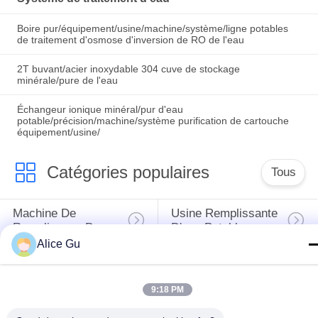
Boire pur/équipement/usine/machine/système/ligne potables
de traitement d'osmose d'inversion de RO de l'eau
2T buvant/acier inoxydable 304 cuve de stockage
minérale/pure de l'eau
Échangeur ionique minéral/pur d'eau
potable/précision/machine/système purification de cartouche
équipement/usine/
Catégories populaires
Tous
Machine De 
Usine Remplissante 
Remplissage De 
D'eau Potable
L'eau
Alice Gu
Machine De 
Machine De 
Remplissage De 
Remplissage À 
L'eau De 5 Gallons
Chaud
9:18 PM
Machine De 
Machine De 
Remplissage De Jus
Remplissage 