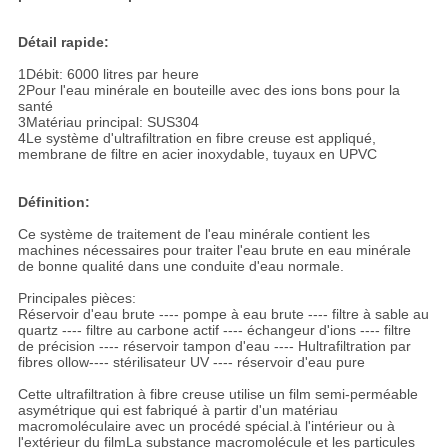
Détail rapide:
1Débit: 6000 litres par heure
2Pour l'eau minérale en bouteille avec des ions bons pour la
santé
3Matériau principal: SUS304
4Le système d'ultrafiltration en fibre creuse est appliqué,
membrane de filtre en acier inoxydable, tuyaux en UPVC
Définition:
Ce système de traitement de l'eau minérale contient les
machines nécessaires pour traiter l'eau brute en eau minérale
de bonne qualité dans une conduite d'eau normale.
Principales pièces:
Réservoir d'eau brute ---- pompe à eau brute ---- filtre à sable au
quartz ---- filtre au carbone actif ---- échangeur d'ions ---- filtre
de précision ---- réservoir tampon d'eau ---- H
ultrafiltration par
fibres ollow
---- stérilisateur UV ---- réservoir d'eau pure
Cette ultrafiltration à fibre creuse utilise un film semi-perméable
asymétrique qui est fabriqué à partir d'un matériau
macromoléculaire avec un procédé spécial.à l'intérieur ou à
l'extérieur du filmLa substance macromolécule et les particules