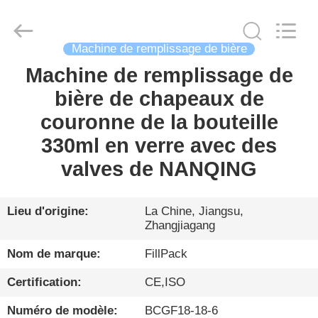
Zhangjiagang
City
FILL-
PACK
Machinery
Machine de remplissage de bière
Co.,
Ltd.
All
Machine de remplissage de
MAISON
Rights
Reserved.
bière de chapeaux de
PRODUITS
couronne de la bouteille
330ml en verre avec des
AU
valves de NANQING
SUJET
DE
Lieu d'origine:
La Chine, Jiangsu,
Zhangjiagang
NOUS
Nom de marque:
FillPack
VISITE
Certification:
CE,ISO
D'USINE
Numéro de modèle:
BCGF18-18-6