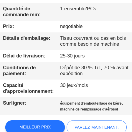
Quantité de
1 ensemble/PCs
CONTRÔLE
commande min:
DE
Prix:
negotiable
QUALITÉ
Détails d'emballage:
Tissu couvrant ou cas en bois
comme besoin de machine
CONTACTEZ-
Délai de livraison:
25-30 jours
NOUS
Conditions de
Dépôt de 30 % T/T, 70 % avant
paiement:
expédition
NOUVELLES
Capacité
30 jeux/mois
d'approvisionnement:
PARLEZ
Surligner:
,
équipement d'embouteillage de bière
MAINTENANT.
machine de remplissage d'aérosol
PLAN
MEILLEUR PRIX
PARLEZ MAINTENANT.