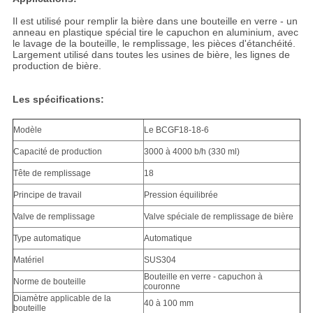
Il est utilisé pour remplir la bière dans une bouteille en verre - un
anneau en plastique spécial tire le capuchon en aluminium, avec
le lavage de la bouteille, le remplissage, les pièces d'étanchéité.
Largement utilisé dans toutes les usines de bière, les lignes de
production de bière.
Les spécifications:
Modèle
Le BCGF18-18-6
Capacité de production
3000 à 4000 b/h (330 ml)
Tête de remplissage
18
Principe de travail
Pression équilibrée
Valve de remplissage
Valve spéciale de remplissage de bière
Type automatique
Automatique
Matériel
SUS304
Bouteille en verre - capuchon à
Norme de bouteille
couronne
Diamètre applicable de la
40 à 100 mm
bouteille