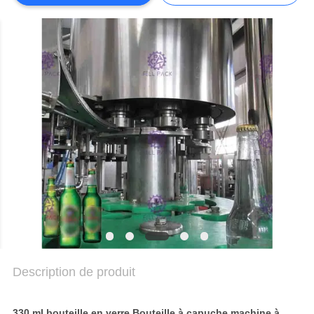
DU
SITE
POLITIQUE
DE
CONFIDENTIALITÉ
Description de produit
330 ml bouteille en verre Bouteille à capuche machine à