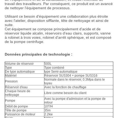
travail des travailleurs. Par conséquent, ce produit est un avancé
de nettoyer l'équipement de processus.
Utilisant ce besoin d'équipement une collaboration plus étroite
avec l'atelier, disposition sifflante, tête de nettoyage et ainsi de
suite.
Cet équipement se compose principalement d'acide et de
réservoir liquide alcalin, réservoirs d'eau clairs, supports, vanne
à robinet à trois voies, robinet d'arrêt sphérique, et est composé
de la pompe centrifuge.
Données principales de technologie :
Volume de réservoir
500L
Type
Type combiné
De type automatique
type Semi-automatique
Matériel
Réservoir SUS304 + pompe SUS316
Normale dans le réservoir, 0.3Mpa dans le
Pression
tuyau
Réservoir d'eau
Avec la fonction de chauffage
Chaque heure de
Libre comme besoin du client
nettoyage
Avec la pompe d'admission et la pompe de
Pompe
retour
Débit de pompe
10T/H
Tête de pompe
35m
Puissance de moteur
2.2kw