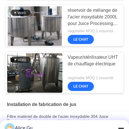
réservoir de mélange de
l'acier inoxydable 2000L
pour Juice Processing
Equipment
negotiable MOQ:1 ensemble/PCs
LE CHAT
Vapeur/stérilisateur UHT
de chauffage électrique
negotiable MOQ:1 ensemble/PCs
LE CHAT
Installation de fabrication de jus
Filtre matériel de double de l'acier inoxydable 304 Juice
Processing Equipment pour le traitement de jus
Alice Gu