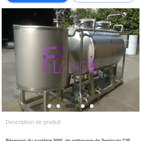
DU
SITE
POLITIQUE
DE
CONFIDENTIALITÉ
Description de produit
Réservoir du système 500L de nettoyage de Semiauto CIP