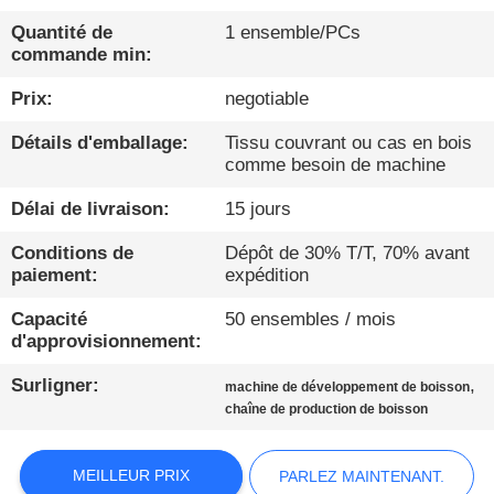
Quantité de
1 ensemble/PCs
CONTRÔLE
commande min:
DE
Prix:
negotiable
QUALITÉ
Détails d'emballage:
Tissu couvrant ou cas en bois
comme besoin de machine
CONTACTEZ-
Délai de livraison:
15 jours
NOUS
Conditions de
Dépôt de 30% T/T, 70% avant
paiement:
expédition
NOUVELLES
Capacité
50 ensembles / mois
d'approvisionnement:
PARLEZ
Surligner:
,
machine de développement de boisson
MAINTENANT.
chaîne de production de boisson
PLAN
MEILLEUR PRIX
PARLEZ MAINTENANT.