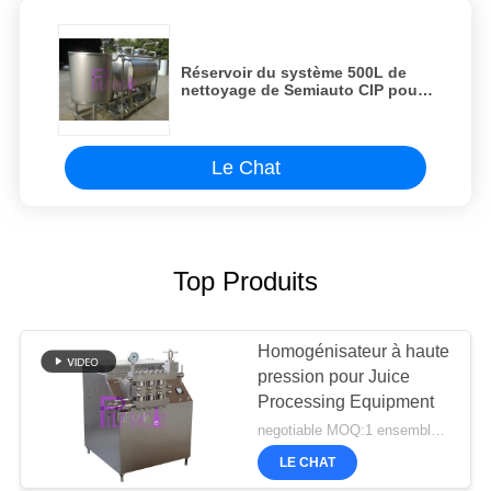
Réservoir du système 500L de
nettoyage de Semiauto CIP pour
la chaîne de fabrication de
laiterie/bière/boisson
Le Chat
Top Produits
Homogénisateur à haute
pression pour Juice
Processing Equipment
negotiable MOQ:1 ensemble/PCs
LE CHAT