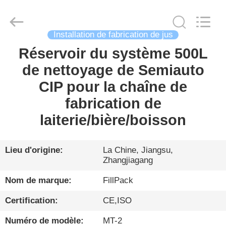
Zhangjiagang
City
FILL-
PACK
Machinery
Installation de fabrication de jus
Co.,
Ltd.
All
Réservoir du système 500L
MAISON
Rights
Reserved.
de nettoyage de Semiauto
PRODUITS
CIP pour la chaîne de
fabrication de
AU
laiterie/bière/boisson
SUJET
DE
Lieu d'origine:
La Chine, Jiangsu,
Zhangjiagang
NOUS
Nom de marque:
FillPack
VISITE
Certification:
CE,ISO
D'USINE
Numéro de modèle:
MT-2