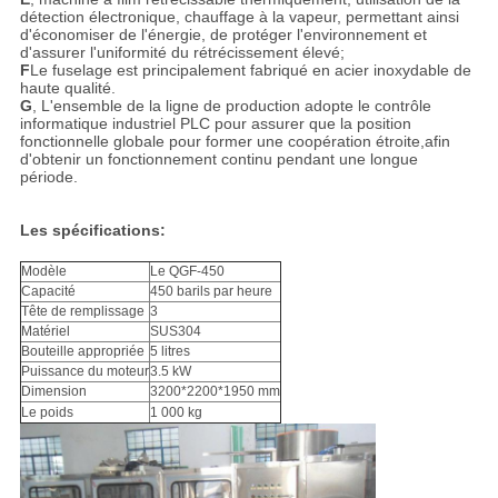
détection électronique, chauffage à la vapeur, permettant ainsi
d'économiser de l'énergie, de protéger l'environnement et
d'assurer l'uniformité du rétrécissement élevé;
F
Le fuselage est principalement fabriqué en acier inoxydable de
haute qualité.
G
, L'ensemble de la ligne de production adopte le contrôle
informatique industriel PLC pour assurer que la position
fonctionnelle globale pour former une coopération étroite,afin
d'obtenir un fonctionnement continu pendant une longue
période.
Les spécifications:
Modèle
Le QGF-450
Capacité
450 barils par heure
Tête de remplissage
3
Matériel
SUS304
Bouteille appropriée
5 litres
Puissance du moteur
3.5 kW
Dimension
3200*2200*1950 mm
Le poids
1 000 kg