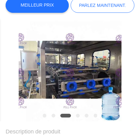
DU
MEILLEUR PRIX
PARLEZ MAINTENANT.
SITE
POLITIQUE
DE
CONFIDENTIALITÉ
Description de produit