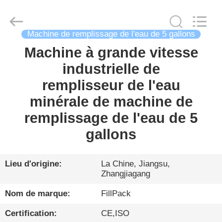
Zhangjiagang
City
FILL-
PACK
Machinery
Machine de remplissage de l'eau de 5 gallons
Co.,
Ltd.
All
Machine à grande vitesse
MAISON
Rights
Reserved.
industrielle de
PRODUITS
remplisseur de l'eau
minérale de machine de
AU
remplissage de l'eau de 5
SUJET
gallons
DE
NOUS
Lieu d'origine:
La Chine, Jiangsu,
Zhangjiagang
VISITE
Nom de marque:
FillPack
D'USINE
Certification:
CE,ISO