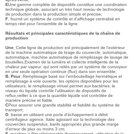
E
Une gamme complète de dispositifs constitue une coordination
technique globale, assurant un très haut niveau de technologie
de production dans la production simple et précise;
F
, fournit un système de contrôle et d'affichage centralisé en
temps réel pour l'ensemble de la ligne.
Résultats et principales caractéristiques de la chaîne de
production
Une
, Cette ligne de production est principalement de l'extérieur
de la machine automatique de tirage du couvercle, automatique,
automatique, machine automatique de remplissage de lavage de
bouteilles,Examen de la lumière et collecte intelligente de la
chaleur par vapeur, qui sont reliés par un système de convoyeur
en une seule opération continue (flux) dans son ensemble;
B. Pour
, Remplissage basé sur l'embouteillage hermétique et
remplissage à voie ouverte, les options disponibles pour les
utilisateurs, le remplissage virtuel permet aux bactéries; le
niveau du liquide contrôle l'utilisation de dispositifs de
reflux,veiller à ce que la quantité liquide soit contrôlée de
manière précise et fiable;
C
Pour assurer une grande stabilité et fiabilité du système de
transport;
D
, basse en utilisant une porte d'échappement à débit
centrifugeur agence, Italie agissant sur la technologie des
couvercles suspendus, barils appropriés plus grande marge
d'erreur de plus ou moins 3 cm;
E
, machine à film rétrécissable thermiquement, utilisation de la