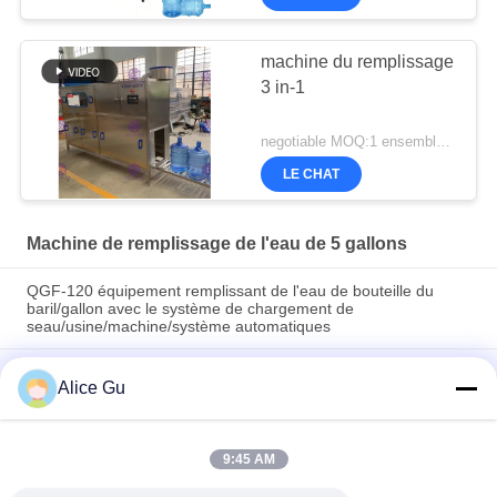
machine du remplissage
3 in-1
negotiable MOQ:1 ensemble/PCs
LE CHAT
Machine de remplissage de l'eau de 5 gallons
QGF-120 équipement remplissant de l'eau de bouteille du
baril/gallon avec le système de chargement de
seau/usine/machine/système automatiques
12g/H pièce de monnaie de service d'individu de machine de
Alice Gu
remplissage de l'eau de baril de 5 gallons frappant à toute
volée le paiement
L'eau de seau/bouteille de baril/gallon rinçant
9:45 AM
l'équipement/usine/machine/système/ligne de capsulage
remplissants