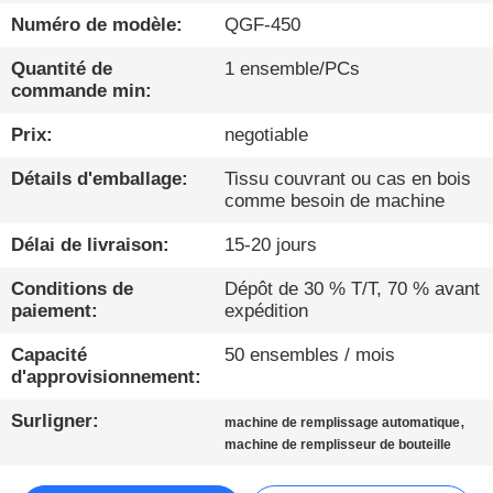
Numéro de modèle:
QGF-450
CONTRÔLE
Quantité de
1 ensemble/PCs
DE
commande min:
QUALITÉ
Prix:
negotiable
Détails d'emballage:
Tissu couvrant ou cas en bois
CONTACTEZ-
comme besoin de machine
NOUS
Délai de livraison:
15-20 jours
NOUVELLES
Conditions de
Dépôt de 30 % T/T, 70 % avant
paiement:
expédition
PARLEZ
Capacité
50 ensembles / mois
d'approvisionnement:
MAINTENANT.
Surligner:
,
machine de remplissage automatique
machine de remplisseur de bouteille
PLAN