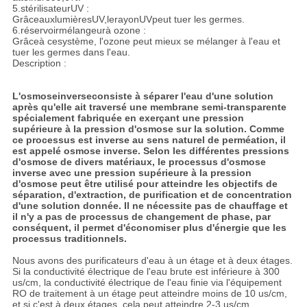
5.stérilisateurUV :
GrâceauxlumièresUV,lerayonUVpeut tuer les germes.
6.réservoirmélangeurà ozone :
Grâceà cesystème, l'ozone peut mieux se mélanger à l'eau et
tuer les germes dans l'eau.
Description :
L'osmoseinverseconsiste à séparer l'eau d'une solution
après qu'elle ait traversé une membrane semi-transparente
spécialement fabriquée en exerçant une pression
supérieure à la pression d'osmose sur la solution. Comme
ce processus est inverse au sens naturel de perméation, il
est appelé osmose inverse. Selon les différentes pressions
d'osmose de divers matériaux, le processus d'osmose
inverse avec une pression supérieure à la pression
d'osmose peut être utilisé pour atteindre les objectifs de
séparation, d'extraction, de purification et de concentration
d'une solution donnée. Il ne nécessite pas de chauffage et
il n'y a pas de processus de changement de phase, par
conséquent, il permet d'économiser plus d'énergie que les
processus traditionnels.
Nous avons des purificateurs d'eau à un étage et à deux étages.
Si la conductivité électrique de l'eau brute est inférieure à 300
us/cm, la conductivité électrique de l'eau finie via l'équipement
RO de traitement à un étage peut atteindre moins de 10 us/cm,
et si c'est à deux étages, cela peut atteindre 2-3 us/cm.