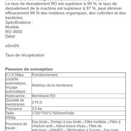
Le taux de dessalement RO est supérieur à 99 %, le taux de
dessalement de la machine est supérieur à 97 %, peut éliminer
efficacement 98 % des matières organiques, des colloïdes et des
bactéries.
Spécifications :
Modèle
RO-3000
Débit
≥5m3/h
Taux de récupération
Pression de conception
0.2-0.5Mpa
Fonctionnement
contrôle
automatique,
Matériau de la membrane
rinçage
automatique
Hydecanme
Membrane RO
Quantité de
3 PCS
membranes
Puissance
3,5 kw
Taille
1700*700*17500mm
Poids
450kg
Eau brute→Pompe à eau brute→Filtre multiple→Filtre à
Processus de
charbon actif→Adoucisseur d'eau→Filtre de
travail :
précision→HôteRO→Stérilisation à l'ozone→Eau pure