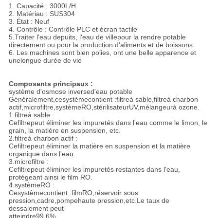
1. Capacité : 3000L/H
2. Matériau : SUS304
3. État : Neuf
4. Contrôle : Contrôle PLC et écran tactile
5.
Traiter l'eau depuits, l'eau de villepour la rendre potable
directement ou pour la production d'aliments et de boissons.
6. Les machines sont bien polies, ont une belle apparence et
unelongue durée de vie
Composants principaux :
système d'osmose inversed'eau potable
Généralement,cesystèmecontient :filtreà sable,filtreà charbon
actif,microfiltre,systèmeRO,stérilisateurUV,mélangeurà ozone.
1.filtreà sable :
Cefiltrepeut éliminer les impuretés dans l'eau comme le limon, le
grain, la matière en suspension, etc.
2.filtreà charbon actif :
Cefiltrepeut éliminer la matière en suspension et la matière
organique dans l'eau.
3.microfiltre :
Cefiltrepeut éliminer les impuretés restantes dans l'eau,
protégeant ainsi le film RO.
4.systèmeRO :
Cesystèmecontient :filmRO,réservoir sous
pression,cadre,pompehaute pression,etc.Le taux de
dessalement peut
atteindre99,6%.