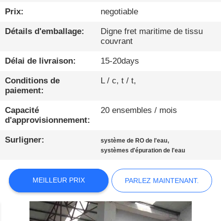
Prix:
negotiable
CONTRÔLE
Détails d'emballage:
Digne fret maritime de tissu
DE
couvrant
QUALITÉ
Délai de livraison:
15-20days
CONTACTEZ-
Conditions de
L / c, t / t,
paiement:
NOUS
Capacité
20 ensembles / mois
d'approvisionnement:
NOUVELLES
Surligner:
,
système de RO de l'eau
systèmes d'épuration de l'eau
PARLEZ
MAINTENANT.
MEILLEUR PRIX
PARLEZ MAINTENANT.
PLAN