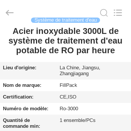
Zhangjiagang
City
FILL-
PACK
Machinery
Système de traitement d'eau
Co.,
Ltd.
All
Acier inoxydable 3000L de
MAISON
Rights
Reserved.
système de traitement d'eau
PRODUITS
potable de RO par heure
AU
Lieu d'origine:
La Chine, Jiangsu,
Zhangjiagang
SUJET
DE
Nom de marque:
FillPack
NOUS
Certification:
CE,ISO
Numéro de modèle:
Ro-3000
VISITE
Quantité de
1 ensemble/PCs
D'USINE
commande min: