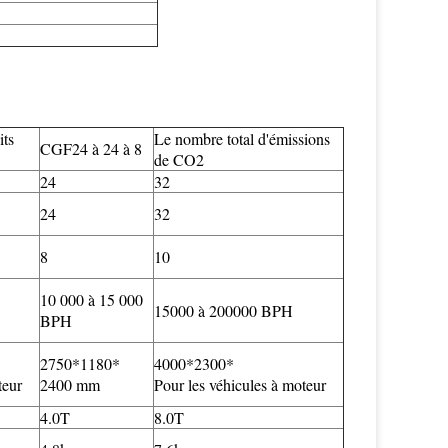
ts
Le nombre total d'émissions
CGF24 à 24 à 8
de CO2
24
32
24
32
8
10
10 000 à 15 000
15000 à 200000 BPH
BPH
2750*1180*
4000*2300*
teur
2400 mm
Pour les véhicules à moteur
4.0T
8.0T