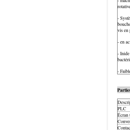
- mach
rotativ
- Syst
boucho
vis en 
- en a
- Inid
bactéri
- Faib
Partie
Descri
PLC
Écran t
Conver
Contac