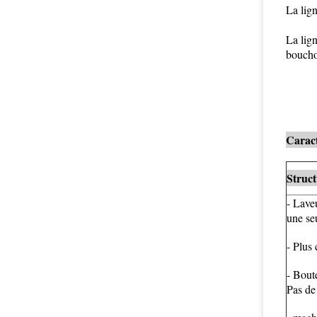
La lign
La lign
boucho
Caract
Struct
- Lave
une se
- Plus
- Bout
Pas de