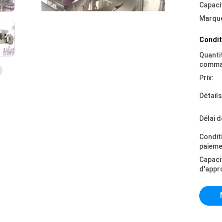
Capaci
Marque
Condit
Quanti
comma
Prix:
Détail
Délai d
Condit
paieme
Capaci
d'appr