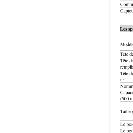
Commut
Capteu
Les sp
Modèl
Tête d
Tête d
rempli
Tête d
n°
Nomm
Capaci
(500 m
Taille 
Le poi
Le pou