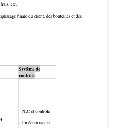
rais, etc.
plissage finale du client, des bouteilles et des
Système de
contrôle
- PLC et contrôle
04
- Un écran tactile.