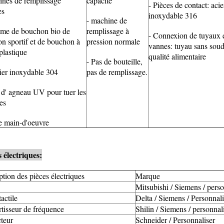
ines de remplissage
capacité
- Pièces de contact: acie
es
inoxydable 316
- machine de
ème de bouchon bio de
remplissage à
- Connexion de tuyaux 
n sportif et de bouchon à
pression normale
vannes: tuyau sans sou
plastique
qualité alimentaire
- Pas de bouteille,
cier inoxydable 304
pas de remplissage.
e d' agneau UV pour tuer les
es
le main-d'oeuvre
s électriques
:
ption des pièces électriques
Marque
Mitsubishi / Siemens / perso
actile
Delta / Siemens / Personnali
tisseur de fréquence
Shilin / Siemens / personnal
teur
Schneider / Personnaliser