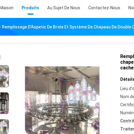
Maison
Produits
Au Sujet De Nous
Contactez-Nous
No
Remplissage D'Aspetic De Bride Et Système De Chapeau De Double 
Rempl
chape
cache
Détails
Lieu d'o
Nom de
Certifi
Numéro
Contrô
Traite