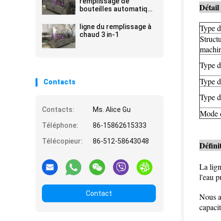
remplissage de
Détail
bouteilles automatique
de boisson
ligne du remplissage à
Type d
chaud 3 in-1
Structu
machi
Type d
Type d
Contacts
Type d
Contacts:
Ms. Alice Gu
Mode d
Téléphone:
86-15862615333
Télécopieur:
86-512-58643048
Défini
La lign
l'eau p
Contact
Nous a
capacit