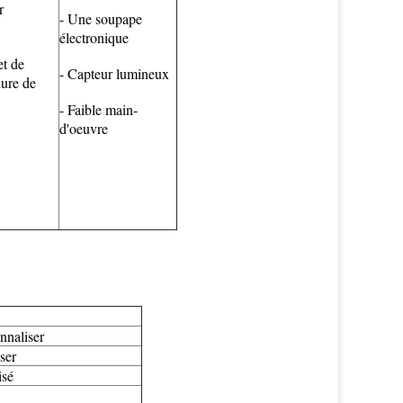
r
- Une soupape
électronique
et de
- Capteur lumineux
dure de
- Faible main-
d'oeuvre
nnaliser
ser
isé