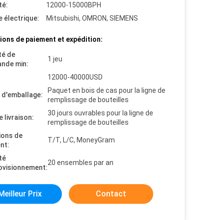
té:
12000-15000BPH
 électrique:
Mitsubishi, OMRON, SIEMENS
ions de paiement et expédition:
té de
1 jeu
nde min:
12000-40000USD
Paquet en bois de cas pour la ligne de
s d'emballage:
remplissage de bouteilles
30 jours ouvrables pour la ligne de
e livraison:
remplissage de bouteilles
ions de
T/T, L/C, MoneyGram
nt:
té
20 ensembles par an
ovisionnement:
Meilleur Prix
Contact