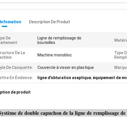
 Infomation
Description De Produit
pe De
Ligne de remplissage de
Matéri
aitement:
bouteilles
ructure De La
Type D
Machine monobloc
chine:
Rempli
yle De Casquette:
Couvercle à visser en plastique
Marque
ttre En Évidence:
ligne d'obturation aseptique
,
équipement de mis
ption de produit
Système de double capuchon de la ligne de remplissage de 