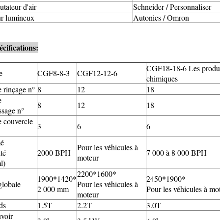
ateur d'air
Schneider / Personnaliser
r lumineux
Autonics / Omron
écifications:
CGF18-18-6 Les produi
e
CGF8-8-3
CGF12-12-6
chimiques
e rinçage n°
8
12
18
e
8
12
18
ssage n°
e couvercle
3
6
6
é
Pour les véhicules à
té
2000 BPH
7 000 à 8 000 BPH
moteur
l)
2200*1600*
1900*1420*
2450*1900*
globale
Pour les véhicules à
2 000 mm
Pour les véhicules à mo
moteur
ds
1.5T
2.2T
3.0T
voir