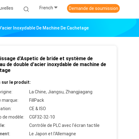
French
uvelles
Demande de soumission
D'acier Inoxydable De Machine De Cachetage
issage d'Aspetic de bride et système de
au de double d'acier inoxydable de machine de
tage
 sur le produit:
rigine:
La Chine, Jiangsu, Zhangjiagang
 marque:
FillPack
cation:
CE & ISO
 de modèle:
CGF32-32-10
le:
Contrôle de PLC avec l'écran tactile
ment:
Le Japon et l'Allemagne