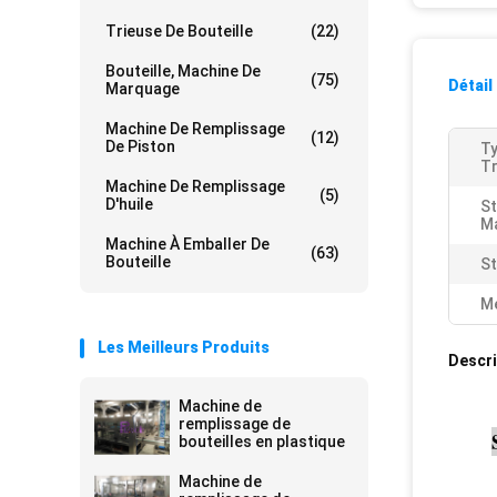
Trieuse De Bouteille
(22)
Bouteille, Machine De
(75)
Détail
Marquage
Machine De Remplissage
(12)
De Piston
Ty
Tr
Machine De Remplissage
(5)
D'huile
St
Ma
Machine À Emballer De
(63)
Bouteille
St
Me
Les Meilleurs Produits
Descri
Machine de
remplissage de
bouteilles en plastique
Machine de