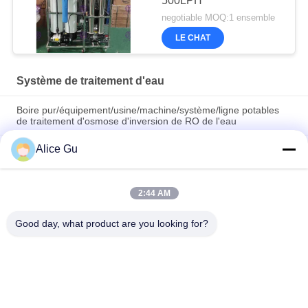
500LPH
negotiable MOQ:1 ensemble
LE CHAT
Système de traitement d'eau
Boire pur/équipement/usine/machine/système/ligne potables
de traitement d'osmose d'inversion de RO de l'eau
Alice Gu
2T buvant/acier inoxydable 304 cuve de stockage
minérale/pure de l'eau
Échangeur ionique minéral/pur d'eau
2:44 AM
potable/précision/machine/système purification de cartouche
équipement/usine/
Good day, what product are you looking for?
Catégories populaires
Tous
Machine De 
Usine Remplissante 
Remplissage De 
D'eau Potable