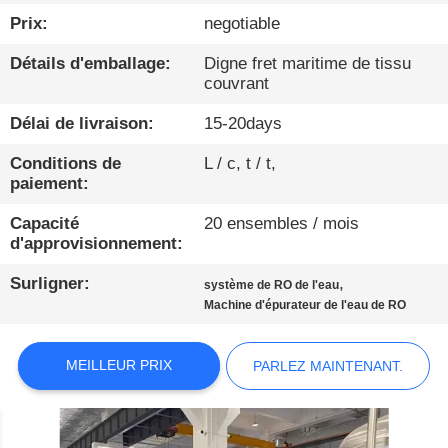
Prix:
negotiable
CONTRÔLE
Détails d'emballage:
Digne fret maritime de tissu
DE
couvrant
QUALITÉ
Délai de livraison:
15-20days
CONTACTEZ-
Conditions de
L / c, t / t,
paiement:
NOUS
Capacité
20 ensembles / mois
d'approvisionnement:
NOUVELLES
Surligner:
,
système de RO de l'eau
Machine d'épurateur de l'eau de RO
PARLEZ
MAINTENANT.
MEILLEUR PRIX
PARLEZ MAINTENANT.
PLAN