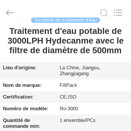
Zhangjiagang
City
FILL-
PACK
Machinery
Système de traitement d'eau
Co.,
Ltd.
All
Traitement d'eau potable de
MAISON
Rights
Reserved.
3000LPH Hydecanme avec le
PRODUITS
filtre de diamètre de 500mm
AU
Lieu d'origine:
La Chine, Jiangsu,
Zhangjiagang
SUJET
DE
Nom de marque:
FillPack
NOUS
Certification:
CE,ISO
Numéro de modèle:
Ro-3000
VISITE
Quantité de
1 ensemble/PCs
D'USINE
commande min: