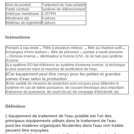
Nom du produit
Traitement de l'eau potable
Partie centrale
Système de référencement
Débit par membrane
0.25TPH
Membrane qty
8 pièces
Matériau de logement
6 pièces
Instructions
Pompes à eau brute→ Filtre à plusieurs milieux → filtre au charbon actif→
échangeur d'ions sodium→ filtre de précision→ pompe à haute pression
→Osmose inverse→ stérilisateur à l'ozone (UV)
- Je ne sais pas.
système
d'ozone
1
Le système RO fait référence au système d'osmose inverse, la technique
la plus avancée dans la machine de purification de l'eau.
Cet équipement peut être conçu pour les petites et grandes
2
usines d'eau selon la production
.
3
Une variété de mesures de protection sont conçues pour défendre le
système en cas de faible puissance, de courant électrique plus important,
d'absence de puissance, de court-circuit, de creupage d'électricité, etc.
Définition
L'équipement de traitement de l'eau potable est l'un des
principaux équipements utilisés dans le traitement de l'eau
pure.les matières organiques féculentes dans l'eau non traitée
peuvent être essuyées.