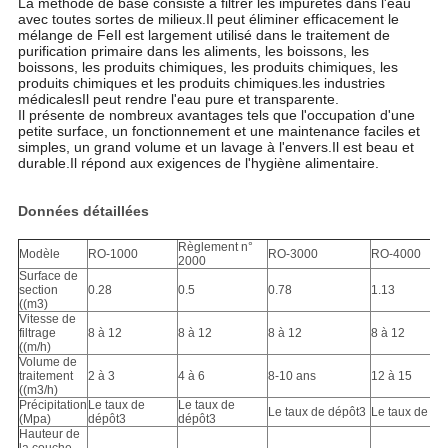
La méthode de base consiste à filtrer les impuretés dans l'eau
avec toutes sortes de milieux.Il peut éliminer efficacement le
mélange de FeIl est largement utilisé dans le traitement de
purification primaire dans les aliments, les boissons, les
boissons, les produits chimiques, les produits chimiques, les
produits chimiques et les produits chimiques.les industries
médicalesIl peut rendre l'eau pure et transparente.
Il présente de nombreux avantages tels que l'occupation d'une
petite surface, un fonctionnement et une maintenance faciles et
simples, un grand volume et un lavage à l'envers.Il est beau et
durable.Il répond aux exigences de l'hygiène alimentaire.
Données détaillées
Règlement n°
Modèle
RO-1000
RO-3000
RO-4000
2000
Surface de
section
0.28
0.5
0.78
1.13
((m3)
Vitesse de
filtrage
8 à 12
8 à 12
8 à 12
8 à 12
((m/h)
Volume de
traitement
2 à 3
4 à 6
8-10 ans
12 à 15
((m3/h)
Précipitation
Le taux de
Le taux de
Le taux de dépôt3
Le taux de dé
(Mpa)
dépôt3
dépôt3
Hauteur de