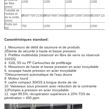
la couche
1200
1200
1200
1200
de filtre
((mm)
Tubidité de
l'entrée et
Ø
500*700*2150
Ø
650*900*2400
Ø
1100*1000*2600
Ø
1500*1200*
de la sortie
((mm)
Poids (en
750
1200
1800
2200
kg)
Caractéristiques standard:
1. Mesureurs de débit de saumure et de produits
2Éteinte de sécurité à haute et basse pression
3. Préfiltre multimédia (réservoir en fibre de verre ou réservoir
316SS)
4. 316L SS ou PP Cartouches de préfiltrage
5. Mesureurs de haute et basse pression en acier inoxydable
6. soupape haute pression en acier inoxydable
7Détournement automatique de l'eau douce
8. Moteur lourd
9. cadre compact 304SS à longue durée de vie
10. Vaisseaux sous pression avec réduction de la contrainte
11Pompes à pression en acier inoxydable
12. rejet 99,5%, récupération supérieure à 20% TDS de
pénétration < 450 ppm