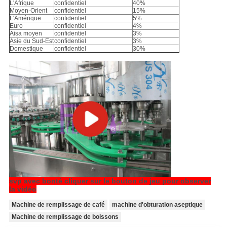
L'Afrique
confidentiel
40%
Moyen-Orient
confidentiel
15%
L'Amérique
confidentiel
5%
Euro
confidentiel
4%
Aisa moyen
confidentiel
3%
Asie du Sud-Est
confidentiel
3%
Domestique
confidentiel
30%
svp avec bonté cliquer sur le bouton de jeu pour observer
la vidéo
Machine de remplissage de café
machine d'obturation aseptique
Machine de remplissage de boissons