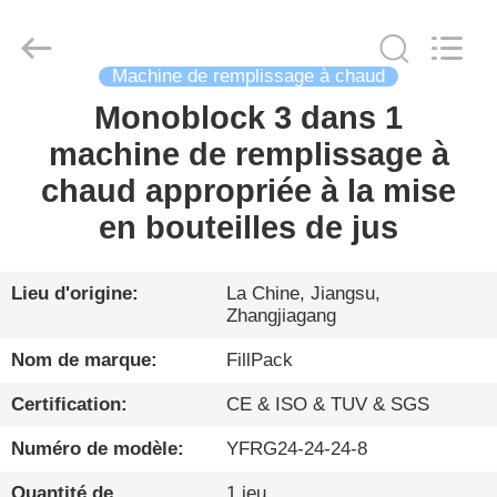
Zhangjiagang
City
FILL-
PACK
Machinery
Machine de remplissage à chaud
Co.,
Ltd.
All
Monoblock 3 dans 1
MAISON
Rights
Reserved.
machine de remplissage à
PRODUITS
chaud appropriée à la mise
en bouteilles de jus
AU
SUJET
Lieu d'origine:
La Chine, Jiangsu,
Zhangjiagang
DE
NOUS
Nom de marque:
FillPack
Certification:
CE & ISO & TUV & SGS
VISITE
Numéro de modèle:
YFRG24-24-24-8
D'USINE
Quantité de
1 jeu