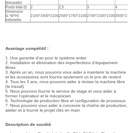
(kilowatts)
Poids total (t)
2
2,5
3
4
Dimension
(L*W*H)
2100*1600*2100
2500*1750*2100
2700*2100*2100
3500*210
millimètre
Avantage compétitif :
1. Une garantie d'an pour le système entier
2. Installation et élimination des imperfections d'équipement
libres
3. Après un an, nous pouvons vous aider à maintenir la machine
et les accessoires sont fournis seulement un le prix de revient
4. Tous les 3 ans, nous pouvons aider à réviser la machine libre
(le travail)
5. Nous pouvons fournir le service de stage et vous aider à
former l'opérateur et le mécanicien
6. Technologie de production libre et configuration de processus
7. Nous pouvons vous aider à concevoir la chaîne de production,
atelier et à fournir le projet clés en main
Description de société