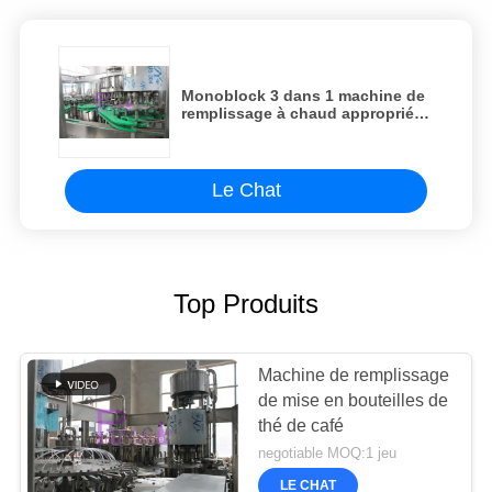
Monoblock 3 dans 1 machine de
remplissage à chaud appropriée
à la mise en bouteilles de jus
Le Chat
Top Produits
Machine de remplissage
de mise en bouteilles de
thé de café
negotiable MOQ:1 jeu
LE CHAT