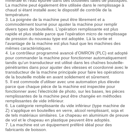
minérale et l'eau épurée dans des bouteilles faites de plastiques.
La machine peut également être utilisée dans le remplissage à
chaud si étant installé avec le dispositif de contrôle de la
température.
3. La poignée de la machine peut être librement et a
commodément tourné pour ajuster la machine pour remplir
divers types de bouteilles. L'opération remplissante est plus
rapide et plus stable parce que l'opération micro de remplissage
de pression du nouveau type est adoptée. Là la sortie et
l'avantage de la machine est plus haut que les machines des
mêmes caractéristiques.
4. Le contrôleur programmé avancé d'OMRON (PLC) est adopté
pour commander la machine pour fonctionner automatiquement
tandis qu'un transducteur est utilisé dans les chaînes bouteille-
pénétrantes dans pour ajuster des vitesses et coordonné avec le
transducteur de la machine principale pour faire les opérations
de la bouteille mobile en avant solidement et sûrement.
5. Il est commode d'utiliser avec une automation plus élevée
parce que chaque pièce de la machine est inspectée pour
fonctionner avec l'électricité de photo, sur les bases, les pièces
remplissantes de la machine peut être changée en méthodes
remplissantes de vide inférieur.
6. La catégorie remplissante du vide inférieur (type machine de
Z) s'applique en bouteilles en verre, alcool remplissant, soja et
de tels matériaux similaires. Le chapeau en aluminium de preuve
de vol et le chapeau en plastique peuvent être adoptés.
7. La machine est un équipement préféré idéal pour des
fabricants de boisson.