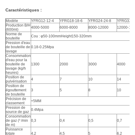
Caractéristiques :
Modèle
YFRG12-12-4
YFRG18-18-6
YFRG24-24-8
YFRG32-3
Production B/H
4000-5000
6000-8000
8000-12000
12000-15
(600ml)
Norme de
Cou : φ50-100mmHeight150-320mm
bouteille
Pression d'eau
de bouteille de
0.18-0.25Mpa
lavage
Consommation
d'eau pour la
bouteille de
1300
2000
3000
4000
lavage (kg/h
heures)
Position de
4
7
10
14
pulvérisation
Position de
égouttement
3
5
8
10
de bouteille
Précision de
+5MM
classement
Pression de
0.4Mpa
source de gaz
Consommation
de gaz (³ /min
0,3
0,4
0,5
0,7
de m)
Puissance
totale
4,2
4,5
5
6,2