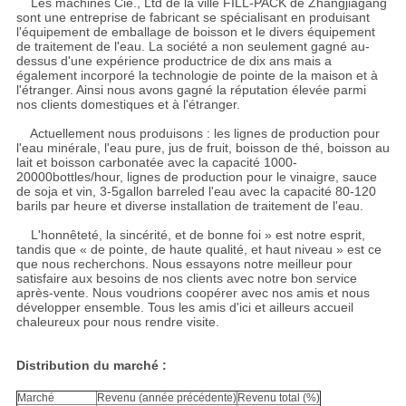
Les machines Cie., Ltd de la ville FILL-PACK de Zhangjiagang
sont une entreprise de fabricant se spécialisant en produisant
l'équipement de emballage de boisson et le divers équipement
de traitement de l'eau. La société a non seulement gagné au-
dessus d'une expérience productrice de dix ans mais a
également incorporé la technologie de pointe de la maison et à
l'étranger. Ainsi nous avons gagné la réputation élevée parmi
nos clients domestiques et à l'étranger.
Actuellement nous produisons : les lignes de production pour
l'eau minérale, l'eau pure, jus de fruit, boisson de thé, boisson au
lait et boisson carbonatée avec la capacité 1000-
20000bottles/hour, lignes de production pour le vinaigre, sauce
de soja et vin, 3-5gallon barreled l'eau avec la capacité 80-120
barils par heure et diverse installation de traitement de l'eau.
L'honnêteté, la sincérité, et de bonne foi » est notre esprit,
tandis que « de pointe, de haute qualité, et haut niveau » est ce
que nous recherchons. Nous essayons notre meilleur pour
satisfaire aux besoins de nos clients avec notre bon service
après-vente. Nous voudrions coopérer avec nos amis et nous
développer ensemble. Tous les amis d'ici et ailleurs accueil
chaleureux pour nous rendre visite.
Distribution du marché :
Marché
Revenu (année précédente)
Revenu total (%)