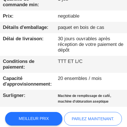
commande min:
CONTRÔLE
Prix:
negotiable
DE
Détails d'emballage:
paquet en bois de cas
QUALITÉ
Délai de livraison:
30 jours ouvrables après
réception de votre paiement de
CONTACTEZ-
dépôt
NOUS
Conditions de
TTT ET L/C
paiement:
NOUVELLES
Capacité
20 ensembles / mois
d'approvisionnement:
PARLEZ
Surligner:
,
Machine de remplissage de café
MAINTENANT.
machine d'obturation aseptique
PLAN
MEILLEUR PRIX
PARLEZ MAINTENANT.