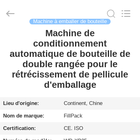
Zhangjiagang
City
FILL-
PACK
Machinery
Machine à emballer de bouteille
Co.,
Ltd.
All
Machine de
MAISON
Rights
Reserved.
conditionnement
PRODUITS
automatique de bouteille de
double rangée pour le
AU
rétrécissement de pellicule
SUJET
d'emballage
DE
NOUS
Lieu d'origine:
Continent, Chine
Nom de marque:
FillPack
VISITE
Certification:
CE. ISO
D'USINE