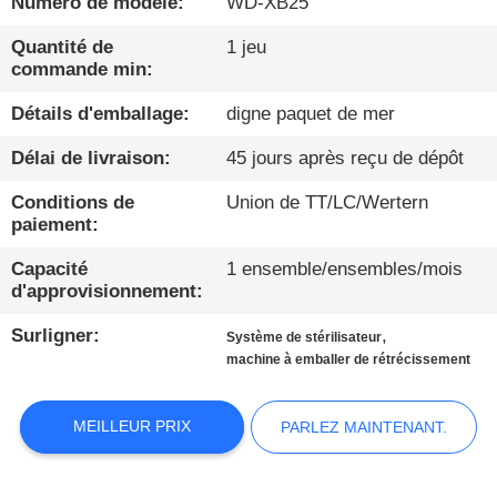
Numéro de modèle:
WD-XB25
CONTRÔLE
Quantité de
1 jeu
commande min:
DE
QUALITÉ
Détails d'emballage:
digne paquet de mer
Délai de livraison:
45 jours après reçu de dépôt
CONTACTEZ-
Conditions de
Union de TT/LC/Wertern
NOUS
paiement:
Capacité
1 ensemble/ensembles/mois
NOUVELLES
d'approvisionnement:
Surligner:
,
Système de stérilisateur
PARLEZ
machine à emballer de rétrécissement
MAINTENANT.
MEILLEUR PRIX
PARLEZ MAINTENANT.
PLAN