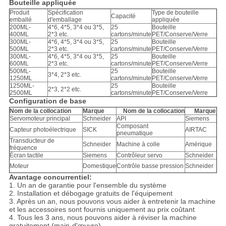
Bouteille appliquée
Produit
Spécification
Type de bouteille
Capacité
emballé
d'emballage
appliquée
200ML-
4*6, 4*5, 3*4 ou 3*5,
25
Bouteille
400ML
2*3 etc.
cartons/minute
PET/Conserve/Verre
300ML-
4*6, 4*5, 3*4 ou 3*5,
25
Bouteille
500ML
2*3 etc.
cartons/minute
PET/Conserve/Verre
300ML-
4*6, 4*5, 3*4 ou 3*5,
25
Bouteille
600ML
2*3 etc.
cartons/minute
PET/Conserve/Verre
500ML-
25
Bouteille
3*4, 2*3 etc.
1250ML
cartons/minute
PET/Conserve/Verre
1250ML-
25
Bouteille
2*3, 2*2 etc.
2500ML
cartons/minute
PET/Conserve/Verre
Configuration de base
Nom de la collocation
Marque
Nom de la collocation
Marque
Servomoteur principal
Schneider
API
Siemens
Composant
Capteur photoélectrique
SICK
AIRTAC
pneumatique
Transducteur de
Schneider
Machine à colle
Amérique
fréquence
Écran tactile
Siemens
Contrôleur servo
Schneider
Moteur
Domestique
Contrôle basse pression
Schneider
Avantage concurrentiel:
1. Un an de garantie pour l'ensemble du système
2. Installation et débogage gratuits de l'équipement
3. Après un an, nous pouvons vous aider à entretenir la machine
et les accessoires sont fournis uniquement au prix coûtant
4. Tous les 3 ans, nous pouvons aider à réviser la machine
gratuitement (main-d'œuvre)