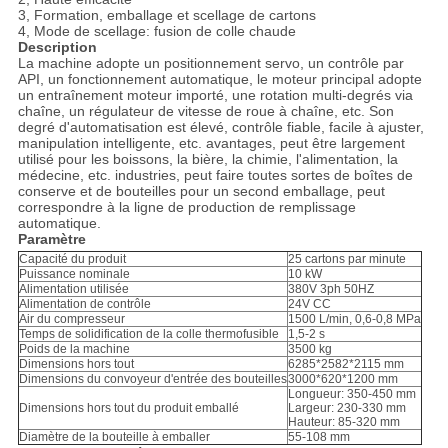
3, Formation, emballage et scellage de cartons
4, Mode de scellage: fusion de colle chaude
Description
La machine adopte un positionnement servo, un contrôle par
API, un fonctionnement automatique, le moteur principal adopte
un entraînement moteur importé, une rotation multi-degrés via
chaîne, un régulateur de vitesse de roue à chaîne, etc. Son
degré d'automatisation est élevé, contrôle fiable, facile à ajuster,
manipulation intelligente, etc. avantages, peut être largement
utilisé pour les boissons, la bière, la chimie, l'alimentation, la
médecine, etc. industries, peut faire toutes sortes de boîtes de
conserve et de bouteilles pour un second emballage, peut
correspondre à la ligne de production de remplissage
automatique.
Paramètre
Capacité du produit
25 cartons par minute
Puissance nominale
10 kW
Alimentation utilisée
380V 3ph 50HZ
Alimentation de contrôle
24V CC
Air du compresseur
1500 L/min, 0,6-0,8 MPa
Temps de solidification de la colle thermofusible
1,5-2 s
Poids de la machine
3500 kg
Dimensions hors tout
6285*2582*2115 mm
Dimensions du convoyeur d'entrée des bouteilles
3000*620*1200 mm
Longueur: 350-450 mm
Dimensions hors tout du produit emballé
Largeur: 230-330 mm
Hauteur: 85-320 mm
Diamètre de la bouteille à emballer
55-108 mm