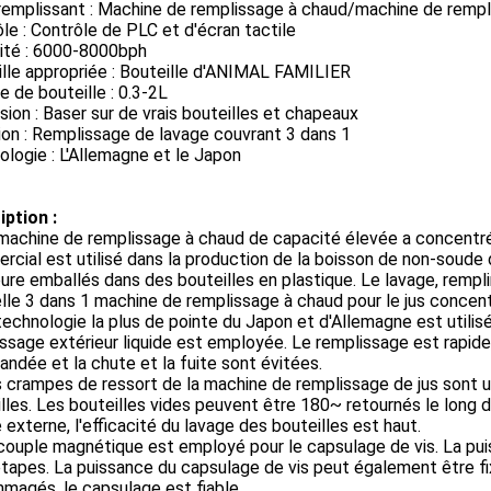
remplissant : Machine de remplissage à chaud/machine de rempl
le : Contrôle de PLC et d'écran tactile
ité : 6000-8000bph
lle appropriée : Bouteille d'ANIMAL FAMILIER
 de bouteille : 0.3-2L
ion : Baser sur de vrais bouteilles et chapeaux
on : Remplissage de lavage couvrant 3 dans 1
logie : L'Allemagne et le Japon
iption :
machine de remplissage à chaud de capacité élevée a concentré 
cial est utilisé dans la production de la boisson de non-soude du j
pure emballés dans des bouteilles en plastique. Le lavage, rempli
lle 3 dans 1 machine de remplissage à chaud pour le jus concent
technologie la plus de pointe du Japon et d'Allemagne est utilisé
ssage extérieur liquide est employée. Le remplissage est rapide
dée et la chute et la fuite sont évitées.
 crampes de ressort de la machine de remplissage de jus sont u
lles. Les bouteilles vides peuvent être 180~ retournés le long du r
 externe, l'efficacité du lavage des bouteilles est haut.
couple magnétique est employé pour le capsulage de vis. La pui
tapes. La puissance du capsulage de vis peut également être fi
magés, le capsulage est fiable.