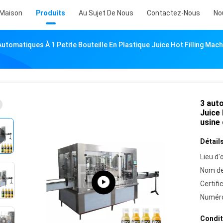
Maison
Produits
Au Sujet De Nous
Contactez-Nous
No
Automatiques À 1 Petite Bouteille En Plastique Juice Hot Filling Ma
3 auto
Juice 
usine 
Détails
Lieu d'o
Nom de
Certifi
Numéro
Condit