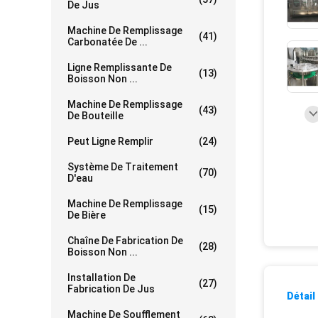
De Jus
Machine De Remplissage
(41)
Carbonatée De ...
Ligne Remplissante De
(13)
Boisson Non ...
Machine De Remplissage
(43)
De Bouteille
Peut Ligne Remplir
(24)
Système De Traitement
(70)
D'eau
Machine De Remplissage
(15)
De Bière
Chaîne De Fabrication De
(28)
Boisson Non ...
Installation De
(27)
Fabrication De Jus
Détail
Machine De Soufflement