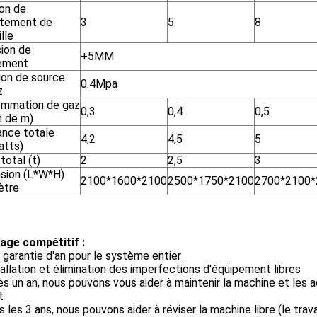
ion de
tement de
3
5
8
lle
sion de
+5MM
ement
ion de source
0.4Mpa
z
mmation de gaz
0,3
0,4
0,5
n de m)
ance totale
4,2
4,5
5
atts)
total (t)
2
2,5
3
sion (L*W*H)
2100*1600*2100
2500*1750*2100
2700*2100*
ètre
age compétitif :
 garantie d'an pour le système entier
tallation et élimination des imperfections d'équipement libres
ès un an, nous pouvons vous aider à maintenir la machine et les 
t
s les 3 ans, nous pouvons aider à réviser la machine libre (le trava