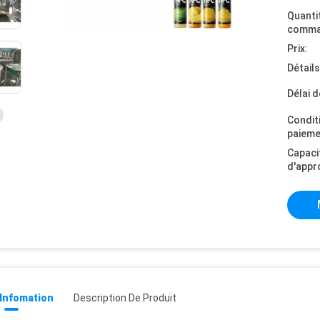
Quanti
comma
Prix:
Détail
Délai d
Condit
paieme
Capaci
d'appr
 Infomation
Description De Produit