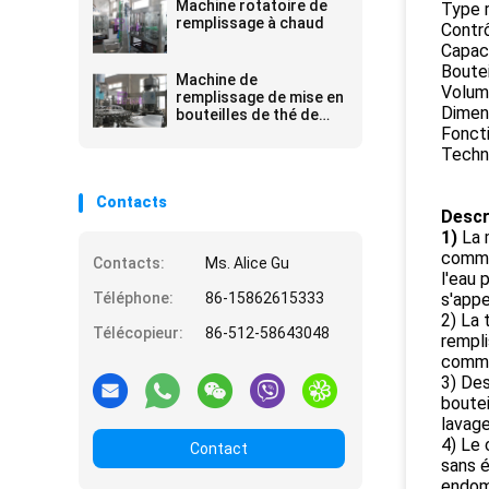
Machine rotatoire de
Type 
remplissage à chaud
Contrô
Capac
Boutei
Machine de
Volume
remplissage de mise en
Dimens
bouteilles de thé de
café
Foncti
Techno
Contacts
Descr
1)
La 
commer
Contacts:
Ms. Alice Gu
l'eau 
Téléphone:
86-15862615333
s'appe
2) La 
Télécopieur:
86-512-58643048
rempli
comman
3) Des
boutei
lavage
4) Le 
Contact
sans é
endom