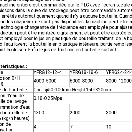
 machine entière est commandée par le PLC avec l'écran tactil
oissons dans la cuve de stockage peut être commandée automa
 arrêtés automatiquement quand il n'y a aucune bouteille. Quan
nd les chapeaux ne sont pas disponibles, la machine peut être
technologie changeante de fréquence est employée pour ajuster 
oduction peut être montrée digitalement et peut être ajustée
est employé pour le jus en plastique de bouteille traitant, de la b
d l'eau lavent la bouteille en plastique intérieure, partie remplissa
nt la cloison. Enfin le jus de fruit mis en bouteille sortant.
téristiques :
le
YFRG12-12-4
YFRG18-18-6
YFRG24-24-
ction B/H
4000-5000
6000-8000
8000-12000
l)
 de bouteille
Cou : φ50-100mm Height150-320mm
ion d'eau de
0.18-0.25Mpa
lle de lavage
mmation d'eau
a bouteille de
1300
2000
3000
 (kg/h heures)
ion de
4
7
10
isation