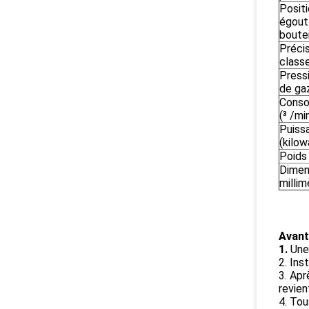
Posit
égout
boutei
Préci
class
Press
de ga
Conso
(³ /mi
Puiss
(kilow
Poids 
Dimen
millim
Avant
1.
Une
2. Ins
3. Apr
revien
4. Tou