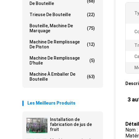
(68)
De Bouteille
Ty
Trieuse De Bouteille
(22)
Bouteille, Machine De
(75)
Marquage
Co
Machine De Remplissage
(12)
Tr
De Piston
Ca
Machine De Remplissage
(5)
D'huile
Me
Machine À Emballer De
(63)
Bouteille
Descri
3 au
Les Meilleurs Produits
Installation de
Détail
fabrication de jus de
fruit
Nom :
Matéri