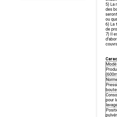
5) La
des b
seront
ou qua
6) La 
de pr
7) Il 
d'abor
couvra
Carac
Modè
Produ
(600m
Norme
Press
boutei
Conso
pour l
lavage
Posit
pulvér