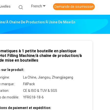
French
uvelles
Demande de soumission
chine/à Chaîne De Production/à Usine De Mise En
matiques à 1 petite bouteille en plastique
Hot Filling Machine/à chaîne de production/à
de mise en bouteilles
 sur le produit:
rigine:
La Chine, Jiangsu, Zhangjiagang
 marque:
FillPack
cation:
CE & ISO & TUV & SGS
 de modèle:
YFRG18-18-6
ions de paiement et expédition: