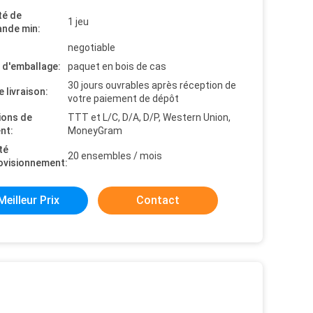
té de
1 jeu
nde min:
negotiable
s d'emballage:
paquet en bois de cas
30 jours ouvrables après réception de
e livraison:
votre paiement de dépôt
ions de
TTT et L/C, D/A, D/P, Western Union,
nt:
MoneyGram
té
20 ensembles / mois
ovisionnement:
Meilleur Prix
Contact