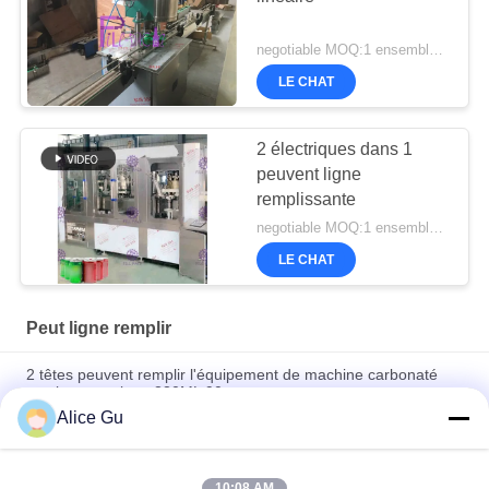
negotiable MOQ:1 ensemble/PCs
LE CHAT
2 électriques dans 1
peuvent ligne
remplissante
negotiable MOQ:1 ensemble/PCs
LE CHAT
Peut ligne remplir
2 têtes peuvent remplir l'équipement de machine carbonaté
semi automatique 330ML 90mm
Alice Gu
Machine liquide de la tête 2300CPH simple/solide automatique
de cachetage de boîte
10:08 AM