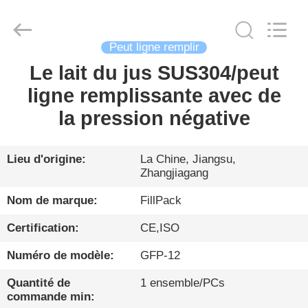
Zhangjiagang
City
FILL-
PACK
Machinery
Peut ligne remplir
Co.,
Ltd.
All
Le lait du jus SUS304/peut
MAISON
Rights
Reserved.
ligne remplissante avec de
PRODUITS
la pression négative
AU
Lieu d'origine:
La Chine, Jiangsu,
Zhangjiagang
SUJET
DE
Nom de marque:
FillPack
NOUS
Certification:
CE,ISO
Numéro de modèle:
GFP-12
VISITE
Quantité de
1 ensemble/PCs
D'USINE
commande min: