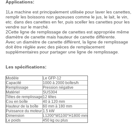
Applications:
1La machine est principalement utilisée pour laver les canettes,
remplir les boissons non gazeuses comme le jus, le lait, le vin,
etc. dans des canettes en fer, puis sceller les canettes pour les
vendre sur le marché.
2Cette ligne de remplissage de canettes est appropriée même
diamètre de canette mais hauteur de canette différente.
Avec un diamètre de canette différent, la ligne de remplissage
doit être réglée avec des pièces de remplacement
supplémentaires pour partager une ligne de remplissage.
Les spécifications:
Modèle
Le GFP-12
Capacité
1000 à 2000 boîtes/h
Remplissage
Pression négative
Matériel
SUS304
Têtes de remplissage
12 têtes
Cou en boîte
40 à 120 mm
Hauteur de la boîte
60 mm à 180 mm
Puissance du moteur
1.5 kW
Dimension
L1200*W1100*H1800 mm
Le poids
450 kg ou plus