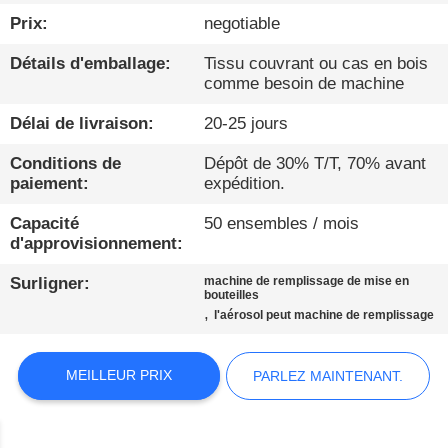
Prix:
negotiable
CONTRÔLE
Détails d'emballage:
Tissu couvrant ou cas en bois
DE
comme besoin de machine
QUALITÉ
Délai de livraison:
20-25 jours
CONTACTEZ-
Conditions de
Dépôt de 30% T/T, 70% avant
paiement:
expédition.
NOUS
Capacité
50 ensembles / mois
d'approvisionnement:
NOUVELLES
Surligner:
machine de remplissage de mise en
bouteilles
,
l'aérosol peut machine de remplissage
PARLEZ
MAINTENANT.
MEILLEUR PRIX
PARLEZ MAINTENANT.
PLAN